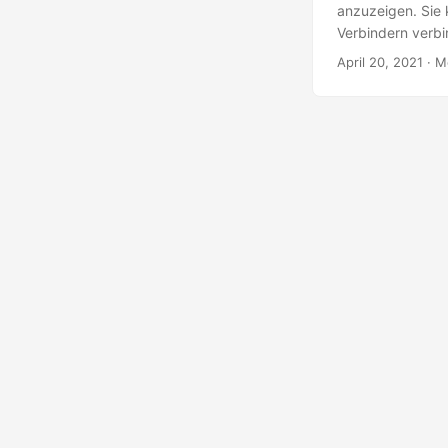
anzuzeigen. Sie 
Verbindern verbi
programmgesteue
April 20, 2021
· M
Sie mit Formen i