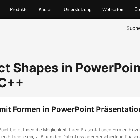
Produkte
Kaufen
Unterstützung
Webseiten
Üb
Such
t Shapes in PowerPoin
 C++
 mit Formen in PowerPoint Präsentatio
oint bietet Ihnen die Möglichkeit, Ihren Präsentationen Formen hin
ien hilfreich sein, z. B. um den Datenfluss oder verschiedene Phase