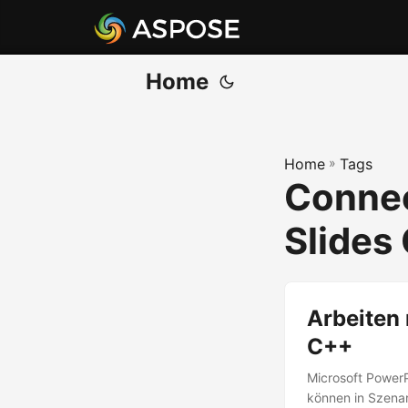
Home
Home
»
Tags
Connec
Slides
Arbeiten
C++
Microsoft PowerP
können in Szenar