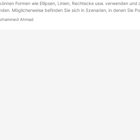
können Formen wie Ellipsen, Linien, Rechtecke usw. verwenden und d
nden. Möglicherweise befinden Sie sich in Szenarien, in denen Sie P
rt Formen hinzufügen müssen. Zu diesem Zweck lernen Sie in diesem
ohammed Ahmad
n PowerPoint Präsentationen mit C++ arbeiten.