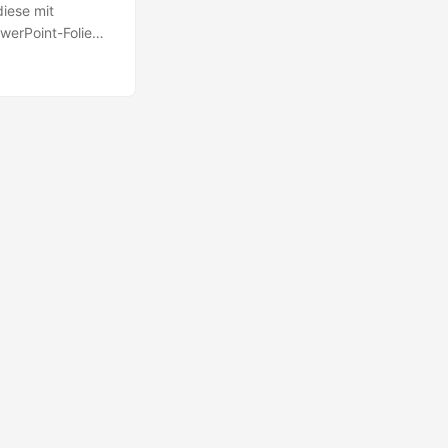
iese mit
owerPoint-Folien
 Artikel, wie