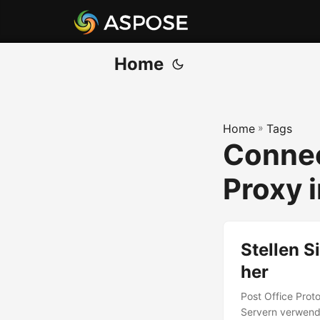
Home
Home
»
Tags
Connec
Proxy 
Stellen S
her
Post Office Prot
Servern verwende