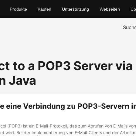
Produkte
Kaufen
Unterstützung
Webseiten
Üb
Such
t to a POP3 Server vi
in Java
ie eine Verbindung zu POP3-Servern i
ocol (POP3) ist ein E-Mail-Protokoll, das zum Abrufen von E-Mails von
t wird. Bei der Implementierung von E-Mail-Clients und der Arbeit 