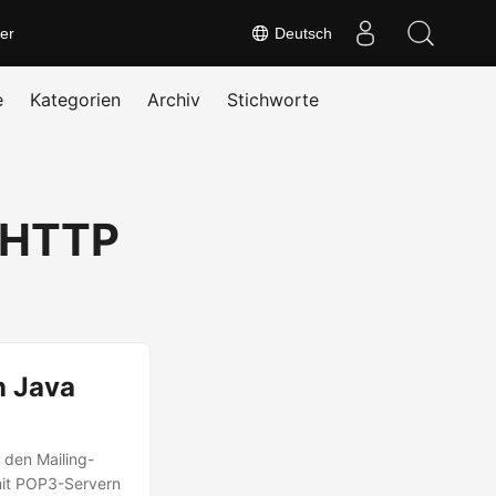
er
Deutsch
e
Kategorien
Archiv
Stichworte
a HTTP
n Java
 den Mailing-
mit POP3-Servern