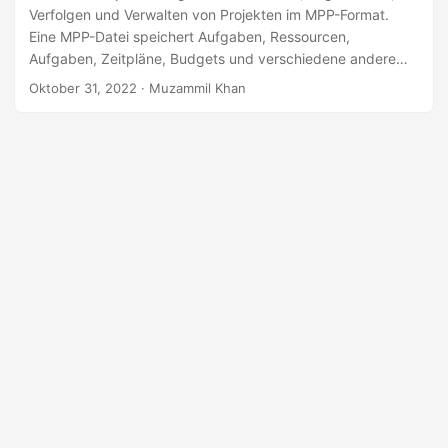
Verfolgen und Verwalten von Projekten im MPP-Format.
Eine MPP-Datei speichert Aufgaben, Ressourcen,
Aufgaben, Zeitpläne, Budgets und verschiedene andere
projektbezogene Informationen. In diesem Artikel erfahren
Oktober 31, 2022
· Muzammil Khan
Sie, wie Sie MPP in TIFF in Java konvertieren.