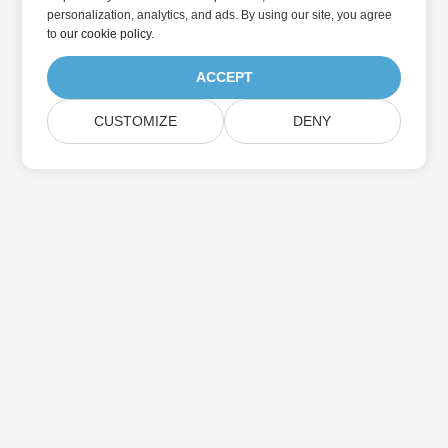
personalization, analytics, and ads. By using our site, you agree
to
our cookie policy
.
ACCEPT
CUSTOMIZE
DENY
Abonnieren Sie Aspose-
Produktaktualisierungen
Erhalten Sie monatliche Newsletter & Angebote direkt in Ihr
Postfach.