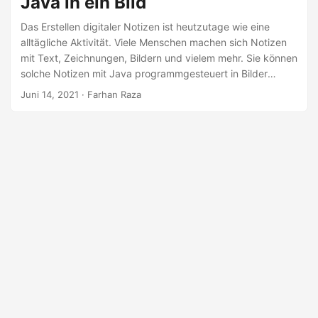
Java in ein Bild
a
l
Das Erstellen digitaler Notizen ist heutzutage wie eine
alltägliche Aktivität. Viele Menschen machen sich Notizen
t
mit Text, Zeichnungen, Bildern und vielem mehr. Sie können
e
solche Notizen mit Java programmgesteuert in Bilder
n
umwandeln. OneNote Dateien können in JPG, PNG und
Juni 14, 2021
· Farhan Raza
TIFF Bilder mit unterschiedlichen Farbmodi und
Komprimierungen gerendert werden. In den folgenden
Abschnitten werden die Konvertierungen im Detail erläutert.