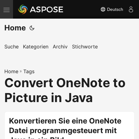
Deutsch
N
a
Home
v
i
g
Suche
Kategorien
Archiv
Stichworte
a
t
Home
i
»
Tags
Convert OneNote to
o
n
Picture in Java
u
m
s
Konvertieren Sie eine OneNote
c
Datei programmgesteuert mit
h