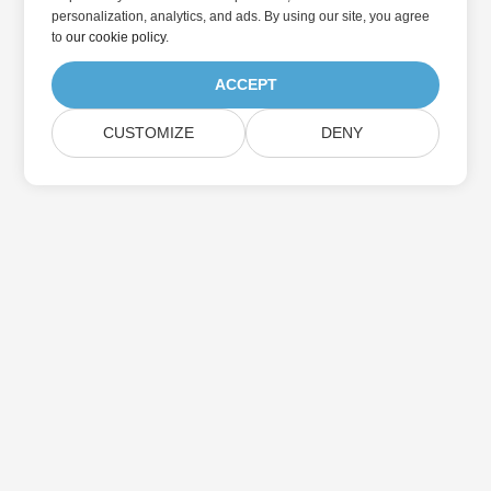
personalization, analytics, and ads. By using our site, you agree
to
our cookie policy
.
ACCEPT
CUSTOMIZE
DENY
Abonnieren Sie Aspose-
Produktaktualisierungen
Erhalten Sie monatliche Newsletter & Angebote direkt in Ihr
Postfach.