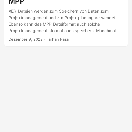
MPP
a
l
XER-Dateien werden zum Speichern von Daten zum
Projektmanagement und zur Projektplanung verwendet.
t
Ebenso kann das MPP-Dateiformat auch solche
e
Projektmanagementinformationen speichern. Manchmal
n
müssen Sie möglicherweise eine XER-Datei in das MPP-
Dezember 9, 2022
· Farhan Raza
Format konvertieren. Nach solchen Anwendungsfällen
behandelt dieser Artikel, wie Sie eine XER-Datei
programmgesteuert in C# in das MPP-Format konvertieren.