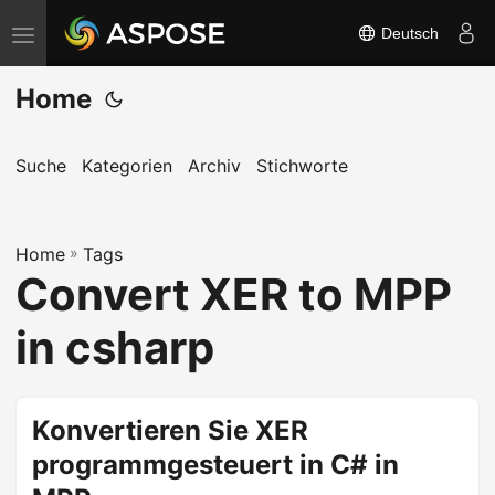
Deutsch
N
a
Home
v
i
g
Suche
Kategorien
Archiv
Stichworte
a
t
Home
i
»
Tags
Convert XER to MPP
o
n
in csharp
u
m
s
Konvertieren Sie XER
c
programmgesteuert in C# in
h