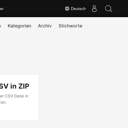
er
Deutsch
e
Kategorien
Archiv
Stichworte
SV in ZIP
er CSV-Datei in
ren.