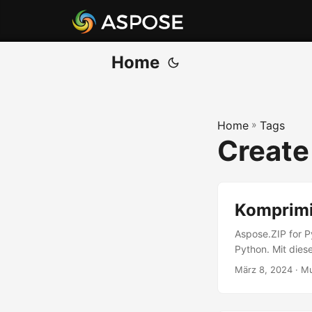
Home
Home
»
Tags
Create 
Komprimie
Aspose.ZIP for P
Python. Mit dies
März 8, 2024
· M