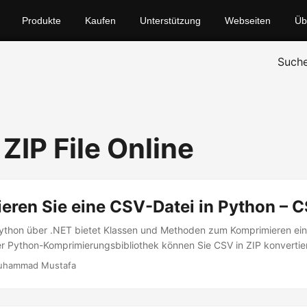
Produkte
Kaufen
Unterstützung
Webseiten
Üb
Such
ZIP File Online
ren Sie eine CSV-Datei in Python – C
ython über .NET bietet Klassen und Methoden zum Komprimieren ein
er Python-Komprimierungsbibliothek können Sie CSV in ZIP konvertie
uhammad Mustafa