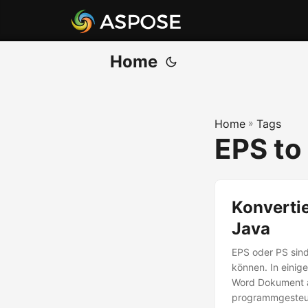
Home
Home
»
Tags
EPS to
Konverti
Java
EPS oder PS sind
können. In einig
Word Dokument al
programmgesteue