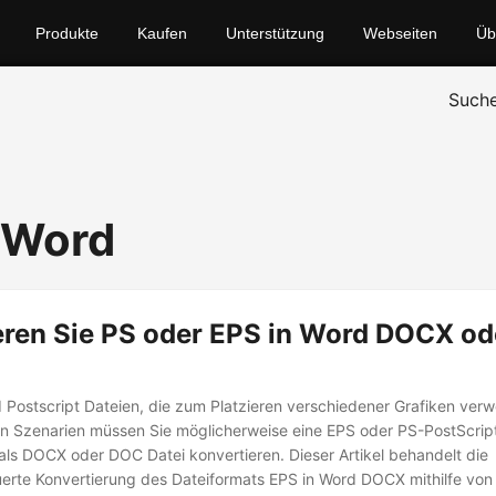
Produkte
Kaufen
Unterstützung
Webseiten
Üb
Such
 Word
eren Sie PS oder EPS in Word DOCX od
 Postscript Dateien, die zum Platzieren verschiedener Grafiken ve
en Szenarien müssen Sie möglicherweise eine EPS oder PS-PostScript 
s DOCX oder DOC Datei konvertieren. Dieser Artikel behandelt die
rte Konvertierung des Dateiformats EPS in Word DOCX mithilfe von