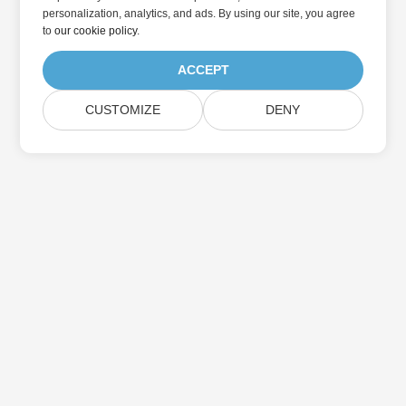
personalization, analytics, and ads. By using our site, you agree
to
our cookie policy
.
ACCEPT
CUSTOMIZE
DENY
Abonnieren Sie Aspose-
Produktaktualisierungen
Erhalten Sie monatliche Newsletter & Angebote direkt in Ihr
Postfach.