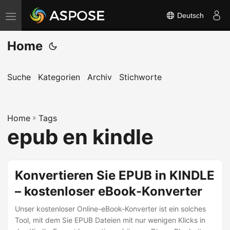
Deutsch
N
a
Home
v
i
g
Suche
Kategorien
Archiv
Stichworte
a
t
Home
i
»
Tags
epub en kindle
o
n
u
Konvertieren Sie EPUB in KINDLE
m
– kostenloser eBook-Konverter
s
c
Unser kostenloser Online-eBook-Konverter ist ein solches
h
Tool, mit dem Sie EPUB Dateien mit nur wenigen Klicks in