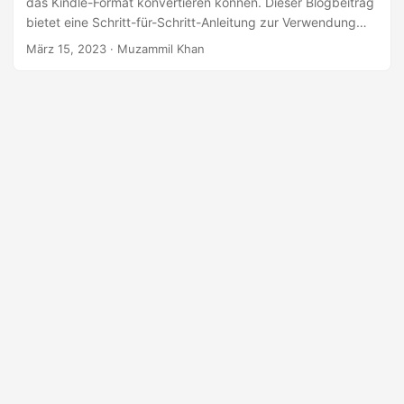
das Kindle-Format konvertieren können. Dieser Blogbeitrag
a
bietet eine Schritt-für-Schritt-Anleitung zur Verwendung
l
des kostenlosen Online-eBook-Konverters zum
März 15, 2023
· Muzammil Khan
t
Konvertieren von EPUB in das Kindle-Format.
e
n