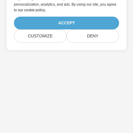
personalization, analytics, and ads. By using our site, you agree
to
our cookie policy
.
ACCEPT
CUSTOMIZE
DENY
Abonnieren Sie Aspose-
Produktaktualisierungen
Erhalten Sie monatliche Newsletter & Angebote direkt in Ihr
Postfach.