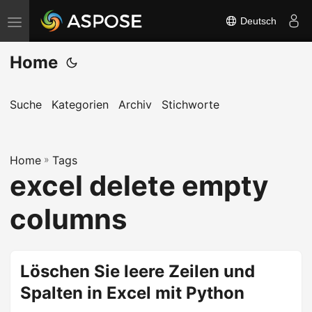
Deutsch
N
a
Home
v
i
g
Suche
Kategorien
Archiv
Stichworte
a
t
Home
i
»
Tags
excel delete empty
o
n
columns
u
m
s
Löschen Sie leere Zeilen und
c
Spalten in Excel mit Python
h