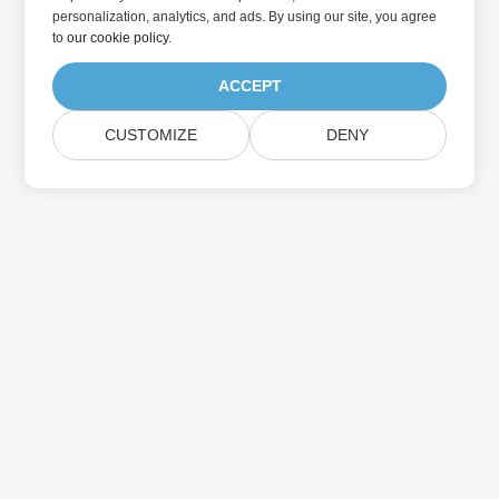
personalization, analytics, and ads. By using our site, you agree
to
our cookie policy
.
ACCEPT
CUSTOMIZE
DENY
Abonnieren Sie Aspose-
Produktaktualisierungen
Erhalten Sie monatliche Newsletter & Angebote direkt in Ihr
Postfach.