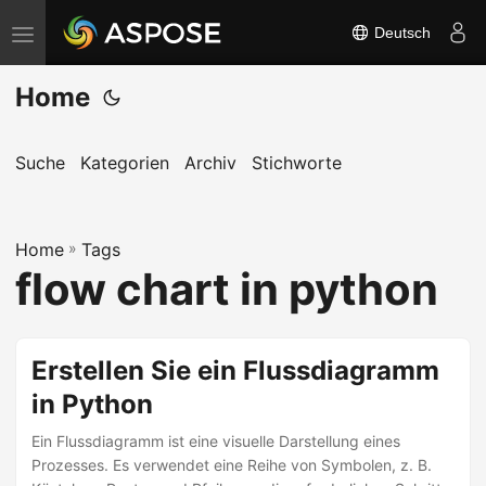
Deutsch
N
a
Home
v
i
g
Suche
Kategorien
Archiv
Stichworte
a
t
Home
i
»
Tags
flow chart in python
o
n
u
Erstellen Sie ein Flussdiagramm
m
in Python
s
c
Ein Flussdiagramm ist eine visuelle Darstellung eines
h
Prozesses. Es verwendet eine Reihe von Symbolen, z. B.