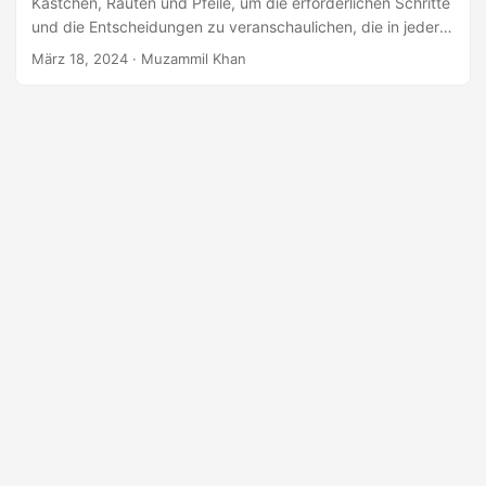
Kästchen, Rauten und Pfeile, um die erforderlichen Schritte
a
und die Entscheidungen zu veranschaulichen, die in jeder
l
Phase getroffen werden müssen. In diesem Artikel erfahren
März 18, 2024
· Muzammil Khan
t
Sie, wie Sie ein Flussdiagramm in Python erstellen.
e
n