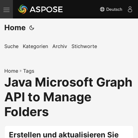
Deutsch
N
a
Home
v
i
g
Suche
Kategorien
Archiv
Stichworte
a
t
Home
i
»
Tags
Java Microsoft Graph
o
n
API to Manage
u
m
Folders
s
c
h
Erstellen und aktualisieren Sie