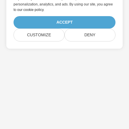
personalization, analytics, and ads. By using our site, you agree
to
our cookie policy
.
ACCEPT
CUSTOMIZE
DENY
Abonnieren Sie Aspose-
Produktaktualisierungen
Erhalten Sie monatliche Newsletter & Angebote direkt in Ihr
Postfach.