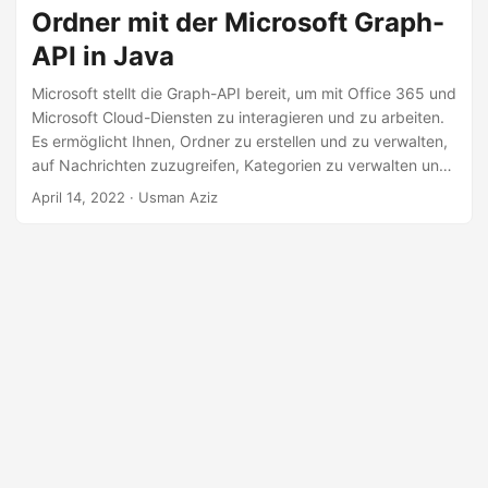
a
Ordner mit der Microsoft Graph-
l
API in Java
t
Microsoft stellt die Graph-API bereit, um mit Office 365 und
e
Microsoft Cloud-Diensten zu interagieren und zu arbeiten.
n
Es ermöglicht Ihnen, Ordner zu erstellen und zu verwalten,
auf Nachrichten zuzugreifen, Kategorien zu verwalten und
andere Dienste programmgesteuert zu nutzen. In diesem
April 14, 2022
· Usman Aziz
Artikel erfahren Sie, wie Sie mit der Microsoft Graph-API
Ordner in Java erstellen und aktualisieren.