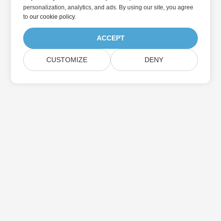
personalization, analytics, and ads. By using our site, you agree
to
our cookie policy
.
ACCEPT
CUSTOMIZE
DENY
Abonnieren Sie Aspose-
Produktaktualisierungen
Erhalten Sie monatliche Newsletter & Angebote direkt in Ihr
Postfach.