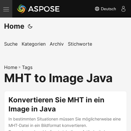
Deutsch
N
a
Home
v
i
g
Suche
Kategorien
Archiv
Stichworte
a
t
Home
i
»
Tags
MHT to Image Java
o
n
u
Konvertieren Sie MHT in ein
m
Image in Java
s
c
In bestimmten Situationen müssen Sie möglicherweise eine
h
MHT-Datei in ein Bildformat konvertieren.