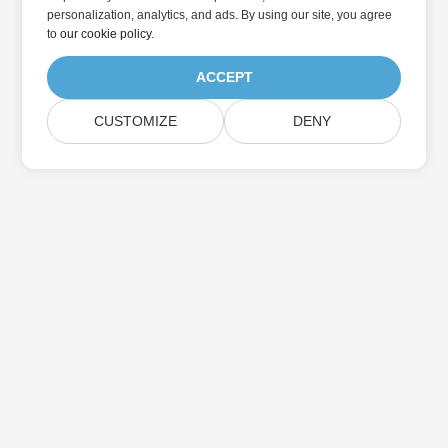
personalization, analytics, and ads. By using our site, you agree
to
our cookie policy
.
ACCEPT
CUSTOMIZE
DENY
Abonnieren Sie Aspose-
Produktaktualisierungen
Erhalten Sie monatliche Newsletter & Angebote direkt in Ihr
Postfach.