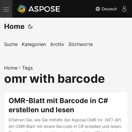
Deutsch
N
a
Home
v
i
g
Suche
Kategorien
Archiv
Stichworte
a
t
Home
i
»
Tags
omr with barcode
o
n
u
OMR-Blatt mit Barcode in C#
m
erstellen und lesen
s
c
Erfahren Sie, wie Sie mithilfe der Aspose.OMR for .NET API
h
ein OMR-Blatt mit einem Barcode in C# erstellen und lesen.