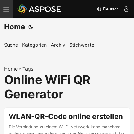
Deutsch
N
a
Home
v
i
g
Suche
Kategorien
Archiv
Stichworte
a
t
Home
i
»
Tags
Online WiFi QR
o
n
Generator
u
m
s
WLAN-QR-Code online erstellen
c
Die Verbindung zu einem Wi-Fi-Netzwerk kann manchmal
h
mühsam sein, besonders wenn der Netzwerkname und das