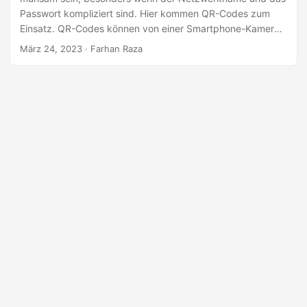
a
Passwort kompliziert sind. Hier kommen QR-Codes zum
l
Einsatz. QR-Codes können von einer Smartphone-Kamera
t
gescannt werden, die dann das Gerät mit dem Wi-Fi-
März 24, 2023
· Farhan Raza
Netzwerk verbindet. In diesem Blogbeitrag besprechen wir,
e
wie Sie online einen WLAN-QR-Code erstellen.
n