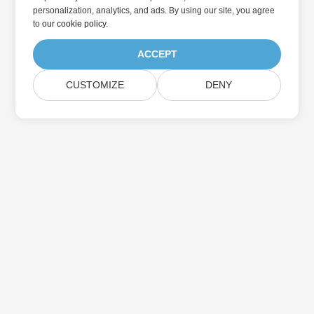
personalization, analytics, and ads. By using our site, you agree
to
our cookie policy
.
ACCEPT
CUSTOMIZE
DENY
Abonnieren Sie Aspose-
Produktaktualisierungen
Erhalten Sie monatliche Newsletter & Angebote direkt in Ihr
Postfach.