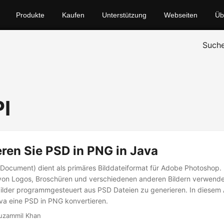
Produkte
Kaufen
Unterstützung
Webseiten
Üb
Such
I
ren Sie PSD in PNG in Java
ocument) dient als primäres Bilddateiformat für Adobe Photoshop. 
on Logos, Broschüren und verschiedenen anderen Bildern verwendet
ilder programmgesteuert aus PSD Dateien zu generieren. In diesem A
Java eine PSD in PNG konvertieren.
uzammil Khan