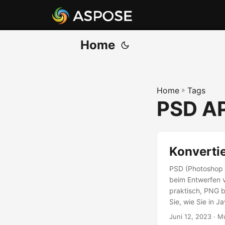
Home
Home
»
Tags
PSD AP
Konvertie
PSD (Photoshop D
beim Entwerfen v
praktisch, PNG b
Sie, wie Sie in 
Juni 12, 2023
· M