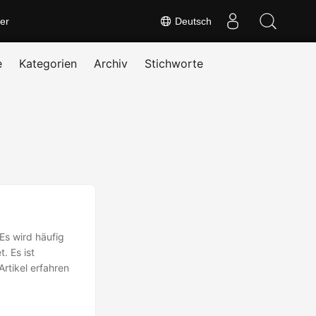
er
Deutsch
e
Kategorien
Archiv
Stichworte
Es wird häufig
. Es ist
rtikel erfahren