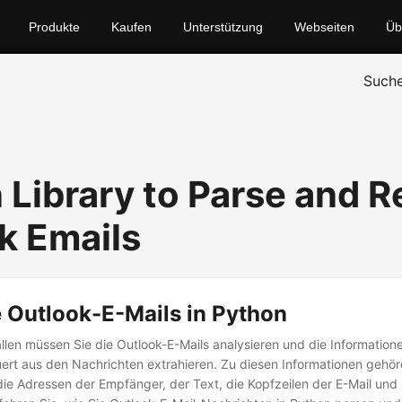
Produkte
Kaufen
Unterstützung
Webseiten
Üb
Such
 Library to Parse and R
k Emails
 Outlook-E-Mails in Python
llen müssen Sie die Outlook-E-Mails analysieren und die Information
rt aus den Nachrichten extrahieren. Zu diesen Informationen gehör
ie Adressen der Empfänger, der Text, die Kopfzeilen der E-Mail und s