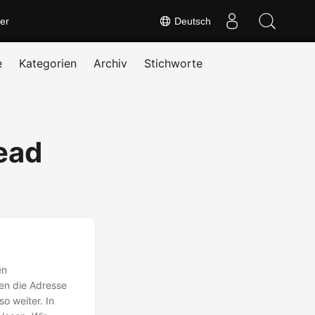
er
Deutsch
e
Kategorien
Archiv
Stichworte
ead
en
en die Adresse
o weiter. In