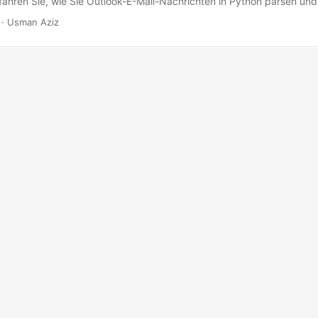
rfahren Sie, wie Sie Outlook-E-Mail-Nachrichten in Python parsen und
en, wie die Kopfzeilen einer E-Mail-Nachricht programmgesteuert 
· Usman Aziz