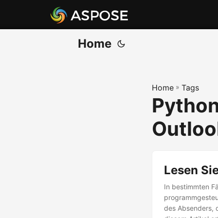
Home
Home
»
Tags
Python
Outloo
Lesen Sie
In bestimmten Fä
programmgesteue
des Absenders, d