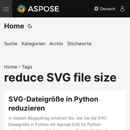
Deutsch
N
a
Home
v
i
g
Suche
Kategorien
Archiv
Stichworte
a
t
Home
i
»
Tags
reduce SVG file size
o
n
u
SVG-Dateigröße in Python
m
reduzieren
s
c
In diesem Blogbeitrag erfahren Sie, wie Sie die SVG-
h
Dateigröße in Python mit Aspose.SVG für Python