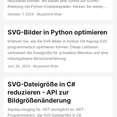
reduzieren können. Wir bieten eine Schritt-für-Schritt-
a
Anleitung mit Python-Codebeispielen. Klicken Sie weiter,
l
um Ihre Fähigkeiten zu verbessern!
Oktober 7, 2024
· Muzammil Khan
t
e
n
SVG-Bilder in Python optimieren
Erfahren Sie, wie Sie SVG-Bilder in Python mit Aspose.SVG
programmatisch optimieren können. Dieser Leitfaden
verkleinert die Dateigröße für schnellere Websites und eine
reibungslosere Benutzererfahrung.
Juni 26, 2024
· Muzammil Khan
SVG-Dateigröße in C#
reduzieren - API zur
Bildgrößenänderung
Aspose.Imaging für .NET ermöglicht es .NET-
Programmierern, die SVG-Dateigröße in C#