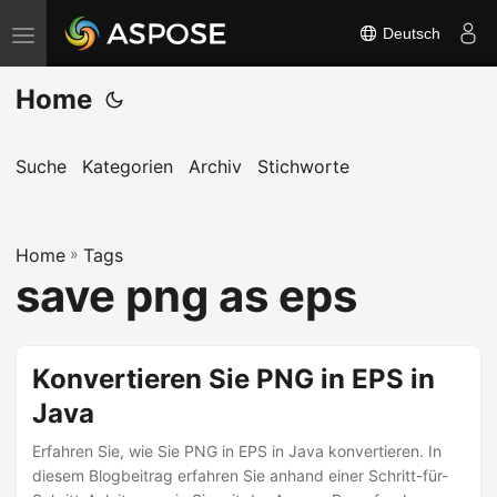
Deutsch
N
a
Home
v
i
g
Suche
Kategorien
Archiv
Stichworte
a
t
Home
i
»
Tags
save png as eps
o
n
u
Konvertieren Sie PNG in EPS in
m
Java
s
c
Erfahren Sie, wie Sie PNG in EPS in Java konvertieren. In
h
diesem Blogbeitrag erfahren Sie anhand einer Schritt-für-