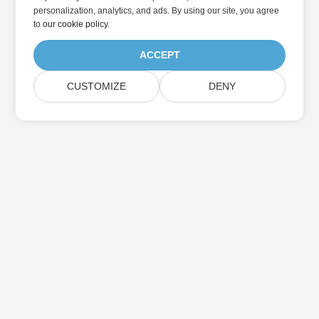
personalization, analytics, and ads. By using our site, you agree
to
our cookie policy
.
ACCEPT
CUSTOMIZE
DENY
Abonnieren Sie Aspose-
Produktaktualisierungen
Erhalten Sie monatliche Newsletter & Angebote direkt in Ihr
Postfach.