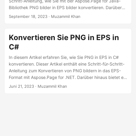
Schritt-Anleitung, wie Sie mit der Aspose.Page for Java-
a
Bibliothek PNG bilder in EPS bilder konvertieren. Darüber
l
hinaus bietet es ein kostenloses Online-Konvertierungstool
September 18, 2023
· Muzammil Khan
t
und andere nützliche Links.
e
n
Konvertieren Sie PNG in EPS in
C#
In diesem Artikel erfahren Sie, wie Sie PNG in EPS in C#
konvertieren. Dieser Artikel enthält eine Schritt-für-Schritt-
Anleitung zum Konvertieren von PNG bildern in das EPS-
Format mit Aspose.Page for .NET. Darüber hinaus bietet es
ein kostenloses Online-Konvertierungstool und andere
Juni 21, 2023
· Muzammil Khan
nützliche Links.