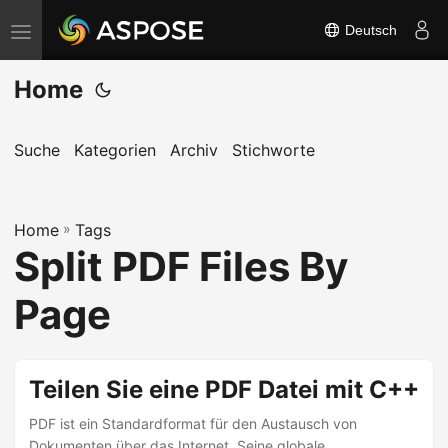
Deutsch
N
a
Home
v
i
g
Suche
Kategorien
Archiv
Stichworte
a
t
Home
i
»
Tags
Split PDF Files By
o
n
Page
u
m
s
Teilen Sie eine PDF Datei mit C++
c
PDF ist ein Standardformat für den Austausch von
h
Dokumenten über das Internet. Seine globale