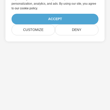
personalization, analytics, and ads. By using our site, you agree
to
our cookie policy
.
ACCEPT
CUSTOMIZE
DENY
Abonnieren Sie Aspose-
Produktaktualisierungen
Erhalten Sie monatliche Newsletter & Angebote direkt in Ihr
Postfach.