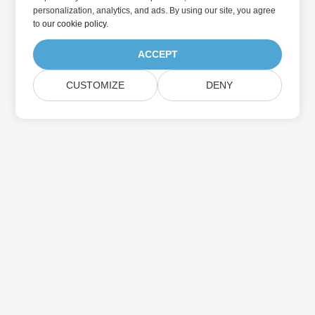
personalization, analytics, and ads. By using our site, you agree
to
our cookie policy
.
ACCEPT
CUSTOMIZE
DENY
Abonnieren Sie Aspose-
Produktaktualisierungen
Erhalten Sie monatliche Newsletter & Angebote direkt in Ihr
Postfach.