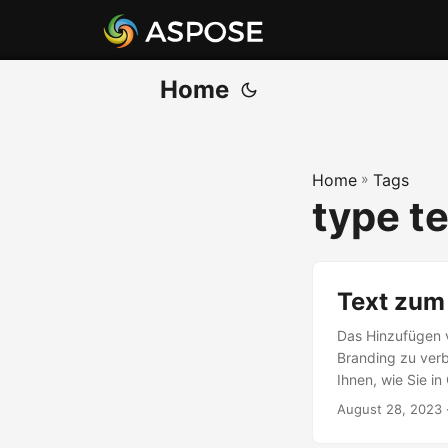
Home
Home
»
Tags
type te
Text zum 
Das Hinzufügen v
Branding zu verb
Ihnen, wie Sie i
August 28, 2023