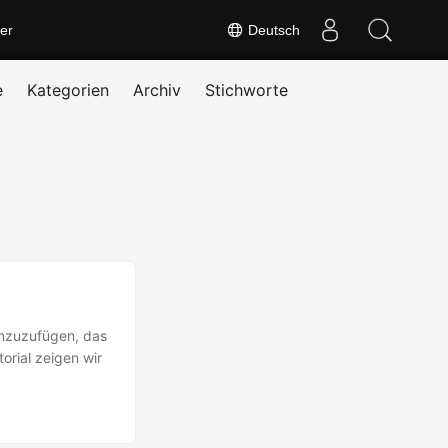
er
Deutsch
e
Kategorien
Archiv
Stichworte
inzuzufügen, das
orial zeigen wir