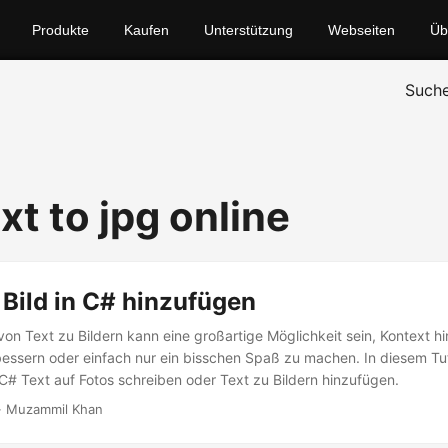
Produkte
Kaufen
Unterstützung
Webseiten
Üb
Such
xt to jpg online
Bild in C# hinzufügen
on Text zu Bildern kann eine großartige Möglichkeit sein, Kontext h
essern oder einfach nur ein bisschen Spaß zu machen. In diesem Tut
n C# Text auf Fotos schreiben oder Text zu Bildern hinzufügen.
· Muzammil Khan