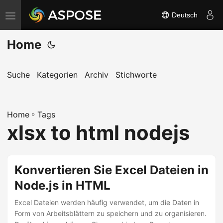
Deutsch
N
a
Home
v
i
g
Suche
Kategorien
Archiv
Stichworte
a
t
Home
i
»
Tags
xlsx to html nodejs
o
n
u
Konvertieren Sie Excel Dateien in
m
Node.js in HTML
s
c
Excel Dateien werden häufig verwendet, um die Daten in
h
Form von Arbeitsblättern zu speichern und zu organisieren.