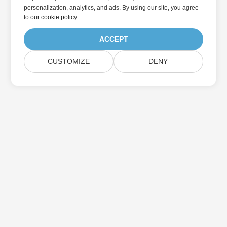
personalization, analytics, and ads. By using our site, you agree
to
our cookie policy
.
ACCEPT
CUSTOMIZE
DENY
Abonnieren Sie Aspose-
Produktaktualisierungen
Erhalten Sie monatliche Newsletter & Angebote direkt in Ihr
Postfach.