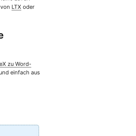
g von
LTX
oder
e
TeX zu Word-
und einfach aus