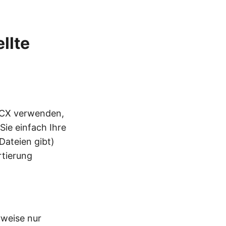
llte
OCX verwenden,
ie einfach Ihre
Dateien gibt)
rtierung
rweise nur