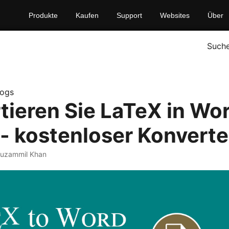
Produkte
Kaufen
Support
Websites
Über
Such
logs
tieren Sie LaTeX in Wo
 - kostenloser Konverte
uzammil Khan