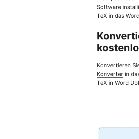
Software instal
TeX
in das Word
Konverti
kostenlo
Konvertieren S
Konverter
in da
TeX in Word Do