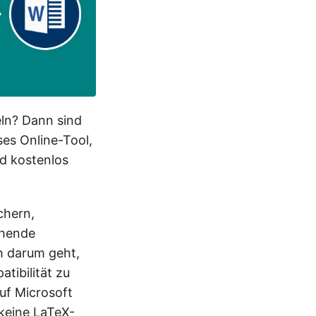
ln? Dann sind
ses Online-Tool,
d kostenlos
chern,
ehende
h darum geht,
tibilität zu
uf Microsoft
keine LaTeX-