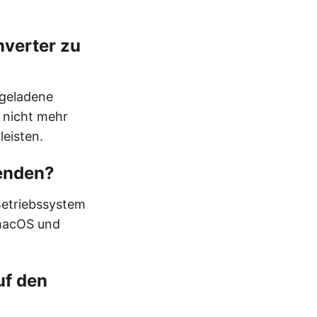
nverter zu
hgeladene
 nicht mehr
leisten.
wenden?
Betriebssystem
 macOS und
uf den