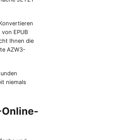
Konvertieren
g von EPUB
cht Ihnen die
erte AZW3-
Stunden
it niemals
Online-