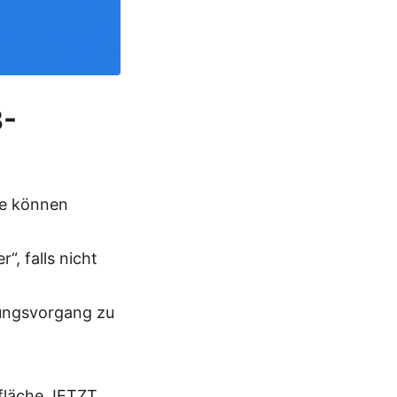
3-
ie können
, falls nicht
rungsvorgang zu
tfläche JETZT