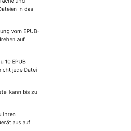
nfache und
Dateien in das
ierung vom EPUB-
drehen auf
zu 10 EPUB
icht jede Datei
tei kann bis zu
u Ihren
Gerät aus auf