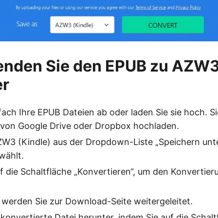
enden Sie den EPUB zu AZW
er
fach Ihre EPUB Dateien ab oder laden Sie sie hoch. S
 von Google Drive oder Dropbox hochladen.
W3 (Kindle) aus der Dropdown-Liste „Speichern unter“
wählt.
uf die Schaltfläche „Konvertieren“, um den Konvertie
werden Sie zur Download-Seite weitergeleitet.
 konvertierte Datei herunter, indem Sie auf die Schal