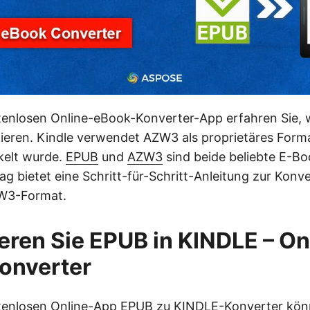
tenlosen Online-eBook-Konverter-App erfahren Sie, 
eren. Kindle verwendet AZW3 als proprietäres Form
elt wurde.
EPUB
und
AZW3
sind beide beliebte E-B
ag bietet eine Schritt-für-Schritt-Anleitung zur Konv
W3-Format.
eren Sie EPUB in KINDLE – On
onverter
stenlosen Online-App
EPUB zu KINDLE-Konverter
kön