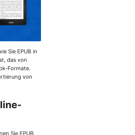
wie Sie EPUB in
at, das von
ook-Formate.
ertierung von
line-
nen Sie EPUB