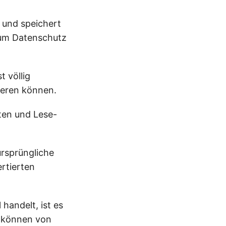
n und speichert
 um Datenschutz
 völlig
ieren können.
äten und Lese-
ursprüngliche
rtierten
 handelt, ist es
ie können von