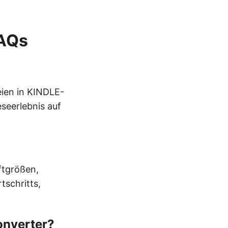
FAQs
eien in KINDLE-
seerlebnis auf
ftgrößen,
tschritts,
onverter?