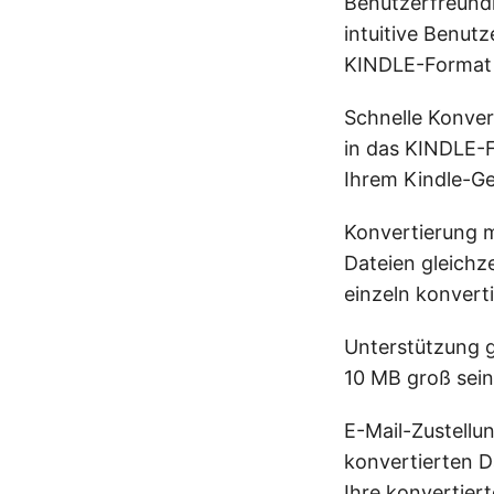
Benutzerfreundl
intuitive Benutz
KINDLE-Format 
Schnelle Konver
in das KINDLE-F
Ihrem Kindle-G
Konvertierung m
Dateien gleichz
einzeln konvert
Unterstützung g
10 MB groß sein
E-Mail-Zustellu
konvertierten D
Ihre konvertier