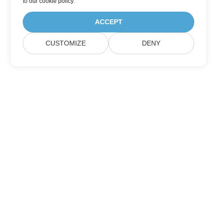
to
our cookie policy
.
ACCEPT
CUSTOMIZE
DENY
Suscríbase a las actualizaciones de
productos de Aspose
Reciba boletines y ofertas mensuales directamente en su
casilla de correo.