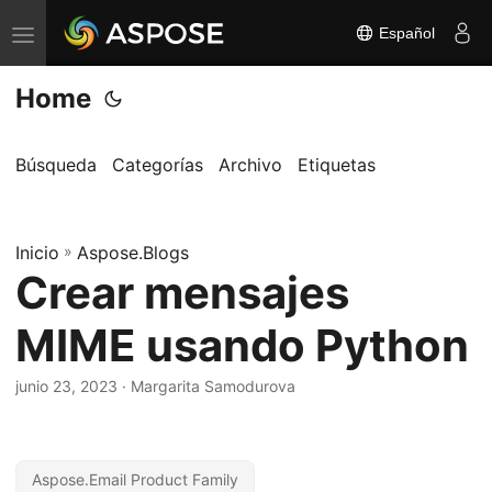
Español
A
l
Home
t
e
r
Búsqueda
Categorías
Archivo
Etiquetas
n
a
Inicio
r
»
Aspose.Blogs
Crear mensajes
n
a
MIME usando Python
v
e
junio 23, 2023
· Margarita Samodurova
g
a
c
Aspose.Email Product Family