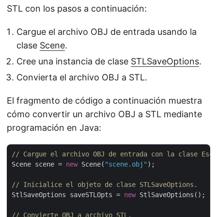
STL con los pasos a continuación:
Cargue el archivo OBJ de entrada usando la
clase
Scene
.
Cree una instancia de clase
STLSaveOptions
.
Convierta el archivo OBJ a STL.
El fragmento de código a continuación muestra
cómo convertir un archivo OBJ a STL mediante
programación en Java:
// Cargue el archivo OBJ de entrada con la clase Esce
Scene scene = 
new
 Scene(
"scene.obj"
);

// Inicialice el objeto de clase STLSaveOptions.
StlSaveOptions saveSTLOpts = 
new
 StlSaveOptions();

// Convierte OBJ a archivo STL.