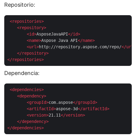
Repositorio:
<
repositories
>
<
repository
>
<
id
>
AsposeJavaAPI
</
id
>
<
name
>
Aspose Java API
</
name
>
<
url
>
http://repository.aspose.com/repo/
</
url
>
</
repository
>
</
repositories
>
Dependencia:
<
dependencies
>
<
dependency
>
<
groupId
>
com.aspose
</
groupId
>
<
artifactId
>
aspose-3d
</
artifactId
>
<
version
>
21.11
</
version
>
</
dependency
>
</
dependencies
>