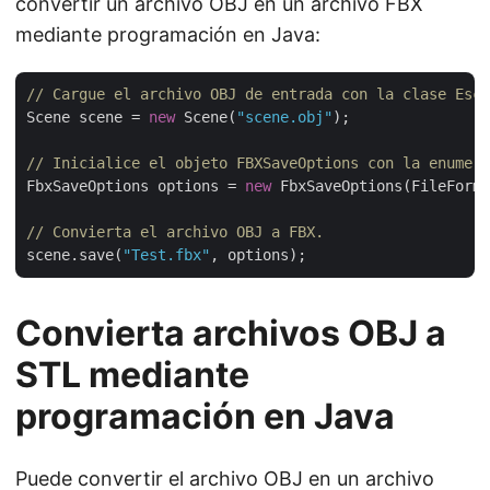
convertir un archivo OBJ en un archivo FBX
mediante programación en Java:
// Cargue el archivo OBJ de entrada con la clase Esce
Scene scene = 
new
 Scene(
"scene.obj"
);

// Inicialice el objeto FBXSaveOptions con la enumera
FbxSaveOptions options = 
new
 FbxSaveOptions(FileForma
// Convierta el archivo OBJ a FBX.
scene.save(
"Test.fbx"
Convierta archivos OBJ a
STL mediante
programación en Java
Puede convertir el archivo OBJ en un archivo