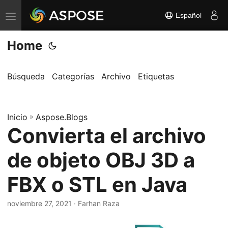
Español
A
l
Home
t
e
r
Búsqueda
Categorías
Archivo
Etiquetas
n
a
Inicio
r
»
Aspose.Blogs
Convierta el archivo
n
a
de objeto OBJ 3D a
v
e
FBX o STL en Java
g
a
noviembre 27, 2021
· Farhan Raza
c