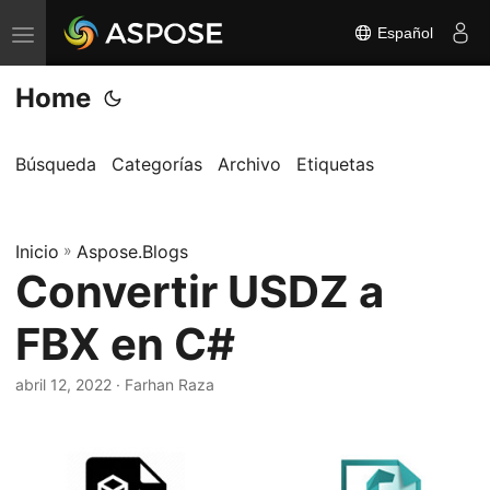
Español
A
l
Home
t
e
r
Búsqueda
Categorías
Archivo
Etiquetas
n
a
Inicio
r
»
Aspose.Blogs
Convertir USDZ a
n
a
FBX en C#
v
e
abril 12, 2022
· Farhan Raza
g
a
c