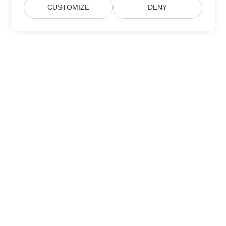
CUSTOMIZE
DENY
Suscríbase a las actualizaciones de
productos de Aspose
Reciba boletines mensuales y ofertas directamente en su
buzón.
Enviar