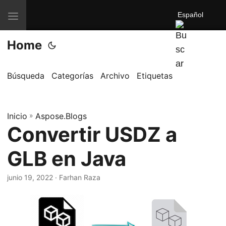
Español
A
l
Home
t
e
r
Búsqueda
Categorías
Archivo
Etiquetas
n
a
Inicio
r
»
Aspose.Blogs
Convertir USDZ a
n
a
GLB en Java
v
e
junio 19, 2022
· Farhan Raza
g
a
c