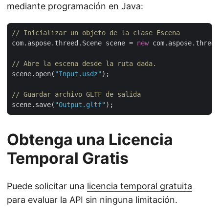
mediante programación en Java:
// Inicializar un objeto de la clase Escena
com.aspose.threed.Scene scene = 
new
 com.aspose.threed
// Abre la escena desde la ruta dada.
scene.open(
"Input.usdz"
);

// Guardar archivo GLTF de salida
scene.save(
"Output.gltf"
Obtenga una Licencia
Temporal Gratis
Puede solicitar una
licencia temporal gratuita
para evaluar la API sin ninguna limitación.