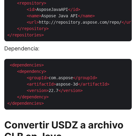
<
repository
>
<
id
>
AsposeJavaAPI
</
id
>
<
name
>
Aspose Java API
</
name
>
<
url
>
http://repository.aspose.com/repo/
</
url
>
</
repository
>
</
repositories
>
Dependencia:
<
dependencies
>
<
dependency
>
<
groupId
>
com.aspose
</
groupId
>
<
artifactId
>
aspose-3d
</
artifactId
>
<
version
>
22.7
</
version
>
</
dependency
>
</
dependencies
>
Convertir USDZ a archivo