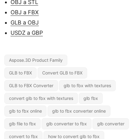
OBJ a STL
OBJ a FBX
GLB a OBJ
USDZ a GBP
Aspose.3D Product Family
GLB to FBX
Convert GLB to FBX
GLB to FBX Converter
glb to fbx with textures
convert glb to fbx with textures
glb fbx
glb to fbx online
glb to fbx converter online
glb file to fbx
glb converter to fbx
glb converter
convert to fbx
how to convert glb to fbx