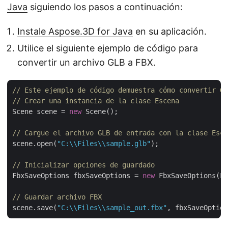
Java
siguiendo los pasos a continuación:
Instale Aspose.3D for Java
en su aplicación.
Utilice el siguiente ejemplo de código para
convertir un archivo GLB a FBX.
// Este ejemplo de código demuestra cómo convertir GL
// Crear una instancia de la clase Escena
Scene scene = 
new
 Scene();

// Cargue el archivo GLB de entrada con la clase Esce
scene.open(
"C:\\Files\\sample.glb"
);

// Inicializar opciones de guardado
FbxSaveOptions fbxSaveOptions = 
new
 FbxSaveOptions(Fi
// Guardar archivo FBX
scene.save(
"C:\\Files\\sample_out.fbx"