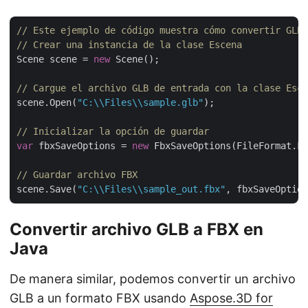
// Este ejemplo de código muestra cómo convertir GLB 
// Crear una instancia de la clase Escena
Scene scene = 
new
 Scene();

// Cargue el archivo GLB de entrada con la clase Esce
scene.Open(
"C:\\Files\\sample.glb"
);

// Inicializar la opción de guardar
var
 fbxSaveOptions = 
new
 FbxSaveOptions(FileFormat.FB
// Guardar archivo FBX
scene.Save(
"C:\\Files\\sample_out.fbx"
Convertir archivo GLB a FBX en
Java
De manera similar, podemos convertir un archivo
GLB a un formato FBX usando
Aspose.3D for