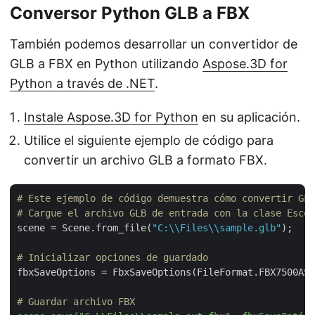
Conversor Python GLB a FBX
También podemos desarrollar un convertidor de
GLB a FBX en Python utilizando
Aspose.3D for
Python a través de .NET
.
Instale Aspose.3D for Python
en su aplicación.
Utilice el siguiente ejemplo de código para
convertir un archivo GLB a formato FBX.
# Este ejemplo de código demuestra cómo convertir GLB
# Cargue el archivo GLB de entrada con la clase Escen
scene = Scene.from_file(
"C:\\Files\\sample.glb"
);

# Inicializar opciones de guardado
fbxSaveOptions = FbxSaveOptions(FileFormat.FBX7500ASC
# Guardar archivo FBX