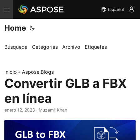
Español
A
l
Home
t
e
r
Búsqueda
Categorías
Archivo
Etiquetas
n
a
Inicio
r
»
Aspose.Blogs
Convertir GLB a FBX
n
a
en línea
v
e
enero 12, 2023
· Muzamil Khan
g
a
c