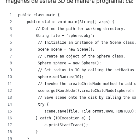
imágenes de esfera 3D de manera programática:
public class main {
    public static void main(String[] args) {
        // Define the path for working directory.
        String file = "sphere.obj";
         // Initialize an instance of the Scene class. 
         Scene scene = new Scene();
         // Create an object of the Sphere class. 
         Sphere sphere = new Sphere();
         // Set radius to 10 by calling the setRadius f
         sphere.setRadius(10);
         // Invoke the createChildNode method to add sp
         scene.getRootNode().createChildNode(sphere);
         // Save scene onto the disk by calling the sav
         try {
            scene.save(file, FileFormat.WAVEFRONTOBJ);
        } catch (IOException e) {
            e.printStackTrace();
        }
    }