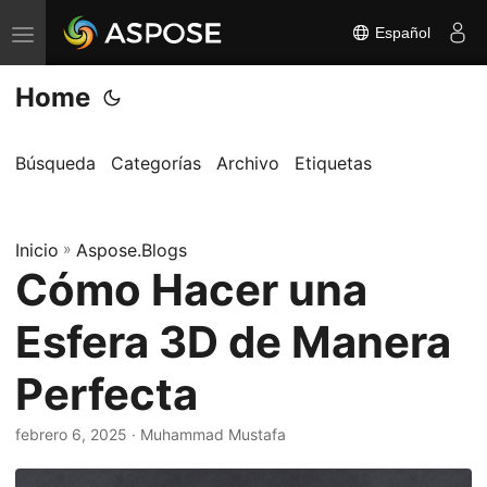
Español
A
l
Home
t
e
r
Búsqueda
Categorías
Archivo
Etiquetas
n
a
Inicio
r
»
Aspose.Blogs
Cómo Hacer una
n
a
Esfera 3D de Manera
v
e
Perfecta
g
a
febrero 6, 2025
· Muhammad Mustafa
c