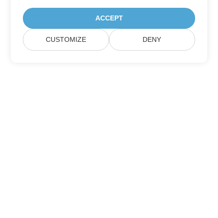
ACCEPT
CUSTOMIZE
DENY
Suscríbase a las actualizaciones de
productos de Aspose
Reciba boletines y ofertas mensuales directamente en su
casilla de correo.