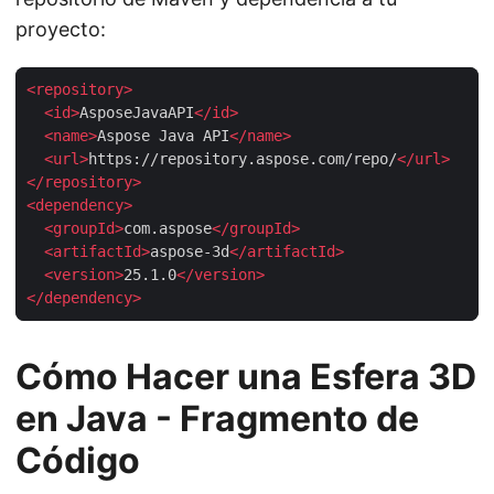
proyecto:
<
repository
>
<
id
>
AsposeJavaAPI
</
id
>
<
name
>
Aspose Java API
</
name
>
<
url
>
https://repository.aspose.com/repo/
</
url
>
</
repository
>
<
dependency
>
<
groupId
>
com.aspose
</
groupId
>
<
artifactId
>
aspose-3d
</
artifactId
>
<
version
>
25.1.0
</
version
>
</
dependency
>
Cómo Hacer una Esfera 3D
en Java - Fragmento de
Código