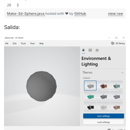
}
Make-3d-Sphere.java
hosted with ❤ by
GitHub
view raw
Salida: