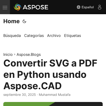
Español
A
l
Home
t
e
r
Búsqueda
Categorías
Archivo
Etiquetas
n
a
Inicio
r
»
Aspose.Blogs
Convertir SVG a PDF
n
a
en Python usando
v
e
Aspose.CAD
g
a
septiembre 30, 2025
· Muhammad Mustafa
c