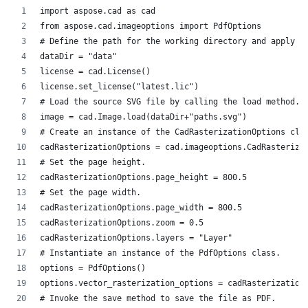
import aspose.cad as cad
from aspose.cad.imageoptions import PdfOptions
# Define the path for the working directory and apply A
dataDir = "data"
license = cad.License()
license.set_license("latest.lic")
# Load the source SVG file by calling the load method.
image = cad.Image.load(dataDir+"paths.svg")
# Create an instance of the CadRasterizationOptions cla
cadRasterizationOptions = cad.imageoptions.CadRasteriza
# Set the page height.
cadRasterizationOptions.page_height = 800.5
# Set the page width.
cadRasterizationOptions.page_width = 800.5
cadRasterizationOptions.zoom = 0.5
cadRasterizationOptions.layers = "Layer"
# Instantiate an instance of the PdfOptions class. 
options = PdfOptions()
options.vector_rasterization_options = cadRasterization
# Invoke the save method to save the file as PDF.