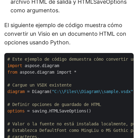
archivo HTML de salida y HTMLSaveOptions
como argumentos.
El siguiente ejemplo de código muestra cómo
convertir un Visio en un documento HTML con
opciones usando Python.
# Este ejemplo de código demuestra cómo convertir un 
import
from
 aspose.diagram import *

# Cargue un VSDX existente
diagram
 = Diagram(
"C:\\Files\\Diagram\\sample.vsdx"
)

# Definir opciones de guardado de HTML
options
 = saving.HTMLSaveOptions()

# Valor o la fuente no está instalada localmente, pue
# Establezca DefaultFont como MingLiu o MS Gothic par
# caracteres.