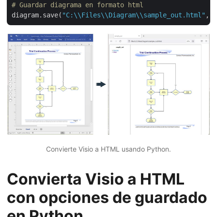
# Guardar diagrama en formato html
diagram.save(
"C:\\Files\\Diagram\\sample_out.html"
Convierte Visio a HTML usando Python.
Convierta Visio a HTML
con opciones de guardado
en Python