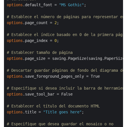
options
.default_font = 
"MS Gothic"
;

# Establece el número de páginas para representar en 
options
.page_count = 
2
;

# Establece el índice basado en 0 de la primera págin
options
.page_index = 
0
;

# Establecer tamaño de página
options
.page_size = saving.PageSize(saving.PaperSizeF
# Descartar guardar páginas de fondo del diagrama de 
options
.save_foreground_pages_only = True

# Especifique si desea incluir la barra de herramient
options
.save_tool_bar = False

# Establecer el título del documento HTML
options
.title = 
"Title goes here"
;

# Especifique que desea guardar el mosaico o no