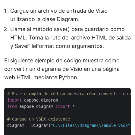
Cargue un archivo de entrada de Visio
utilizando la clase Diagram.
Llame al método save() para guardarlo como
HTML. Toma la ruta del archivo HTML de salida
y SaveFileFormat como argumentos.
El siguiente ejemplo de código muestra cómo
convertir un diagrama de Visio en una página
web HTML mediante Python.
# Este ejemplo de código muestra cómo convertir un di
import
from
 aspose.diagram 
import
 *

# Cargue un VSDX existente
diagram = Diagram(
"C:\\Files\\Diagram\\sample.vsdx"
)
