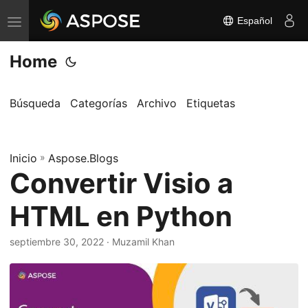
Español
A
l
Home
t
e
r
Búsqueda
Categorías
Archivo
Etiquetas
n
a
Inicio
r
»
Aspose.Blogs
Convertir Visio a
n
a
HTML en Python
v
e
septiembre 30, 2022
· Muzamil Khan
g
a
c