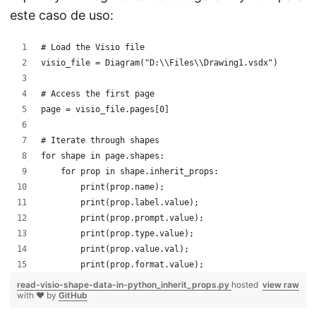
este caso de uso:
# Load the Visio file
visio_file = Diagram("D:\\Files\\Drawing1.vsdx")
# Access the first page
page = visio_file.pages[0]
# Iterate through shapes
for shape in page.shapes:
    for prop in shape.inherit_props:
        print(prop.name);
        print(prop.label.value);
        print(prop.prompt.value);
        print(prop.type.value);
        print(prop.value.val);
        print(prop.format.value);
read-visio-shape-data-in-python_inherit_props.py
hosted
view raw
with ❤ by
GitHub