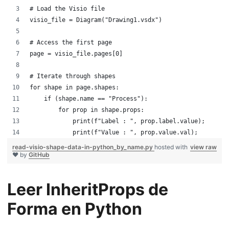
# Load the Visio file
visio_file = Diagram("Drawing1.vsdx")
# Access the first page
page = visio_file.pages[0]
# Iterate through shapes
for shape in page.shapes:
    if (shape.name == "Process"):
        for prop in shape.props:
            print(f"Label : ", prop.label.value);
            print(f"Value : ", prop.value.val);
read-visio-shape-data-in-python_by_name.py
hosted with
view raw
❤ by
GitHub
Leer InheritProps de
Forma en Python