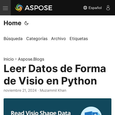
Español
A
l
Home
t
e
r
Búsqueda
Categorías
Archivo
Etiquetas
n
a
Inicio
r
»
Aspose.Blogs
Leer Datos de Forma
n
a
de Visio en Python
v
e
noviembre 21, 2024
· Muzammil Khan
g
a
c