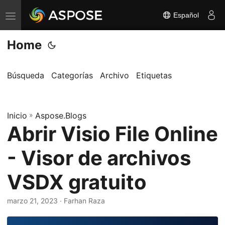
Español
A
l
Home
t
e
r
Búsqueda
Categorías
Archivo
Etiquetas
n
a
Inicio
r
»
Aspose.Blogs
Abrir Visio File Online
n
a
- Visor de archivos
v
e
VSDX gratuito
g
a
marzo 21, 2023
· Farhan Raza
c