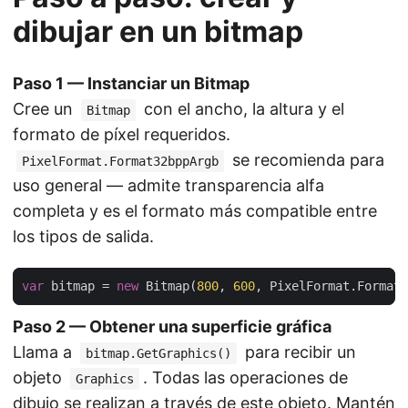
dibujar en un bitmap
Paso 1 — Instanciar un Bitmap
Cree un
con el ancho, la altura y el
Bitmap
formato de píxel requeridos.
se recomienda para
PixelFormat.Format32bppArgb
uso general — admite transparencia alfa
completa y es el formato más compatible entre
los tipos de salida.
var
 bitmap = 
new
 Bitmap(
800
, 
600
Paso 2 — Obtener una superficie gráfica
Llama a
para recibir un
bitmap.GetGraphics()
objeto
. Todas las operaciones de
Graphics
dibujo se realizan a través de este objeto. Mantén