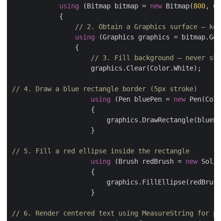
using
 (Bitmap bitmap = 
new
 Bitmap(
800
, 
60
// 2. Obtain a Graphics surface — kee
using
// 3. Fill background — never ski
// 4. Draw a blue rectangle border (5px stroke)
using
 (Pen bluePen = 
new
 Pen(Colo
                        graphics.DrawRectangle(bluePe
// 5. Fill a red ellipse inside the rectangle
using
 (Brush redBrush = 
new
                        graphics.FillEllipse(redBrush
// 6. Render centered text using MeasureString for pr