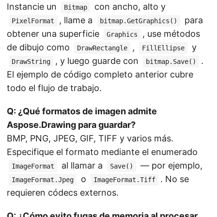
Instancie un
con ancho, alto y
Bitmap
, llame a
para
PixelFormat
bitmap.GetGraphics()
obtener una superficie
, use métodos
Graphics
de dibujo como
,
y
DrawRectangle
FillEllipse
, y luego guarde con
.
DrawString
bitmap.Save()
El ejemplo de código completo anterior cubre
todo el flujo de trabajo.
Q: ¿Qué formatos de imagen admite
Aspose.Drawing para guardar?
BMP, PNG, JPEG, GIF, TIFF y varios más.
Especifique el formato mediante el enumerado
al llamar a
— por ejemplo,
ImageFormat
Save()
o
. No se
ImageFormat.Jpeg
ImageFormat.Tiff
requieren códecs externos.
Q: ¿Cómo evito fugas de memoria al procesar