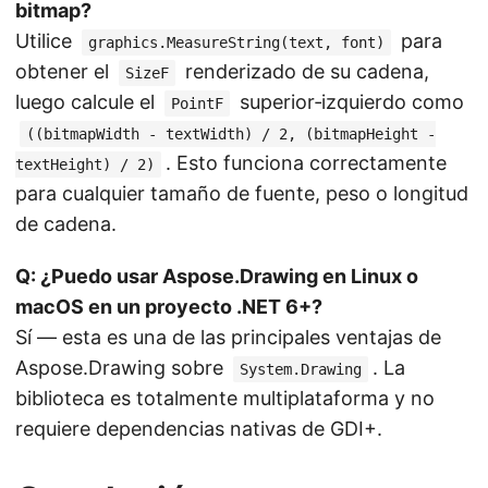
bitmap?
Utilice
para
graphics.MeasureString(text, font)
obtener el
renderizado de su cadena,
SizeF
luego calcule el
superior‑izquierdo como
PointF
((bitmapWidth - textWidth) / 2, (bitmapHeight -
. Esto funciona correctamente
textHeight) / 2)
para cualquier tamaño de fuente, peso o longitud
de cadena.
Q: ¿Puedo usar Aspose.Drawing en Linux o
macOS en un proyecto .NET 6+?
Sí — esta es una de las principales ventajas de
Aspose.Drawing sobre
. La
System.Drawing
biblioteca es totalmente multiplataforma y no
requiere dependencias nativas de GDI+.