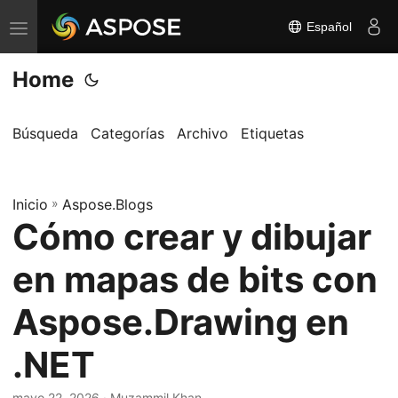
Español
A
l
Home
t
e
r
Búsqueda
Categorías
Archivo
Etiquetas
n
a
Inicio
r
»
Aspose.Blogs
Cómo crear y dibujar
n
a
en mapas de bits con
v
e
Aspose.Drawing en
g
.NET
a
c
mayo 22, 2026
· Muzammil Khan