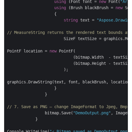
using
 (Font font = 
new
 Font(
"Aria
using
 (Brush blackBrush = 
new
string
 text = 
"Aspose.Drawing
// MeasureString returns the rendered text bounds at 
PointF location = 
new
                            (bitmap.Width  - textSize
                            (bitmap.Height - textSize
// 7. Save as PNG — change ImageFormat to Jpeg, Bmp, 
                bitmap.Save(
"DemoOutput.png"
Console.WriteLine(
"✓ Bitmap saved as DemoOutput.png"