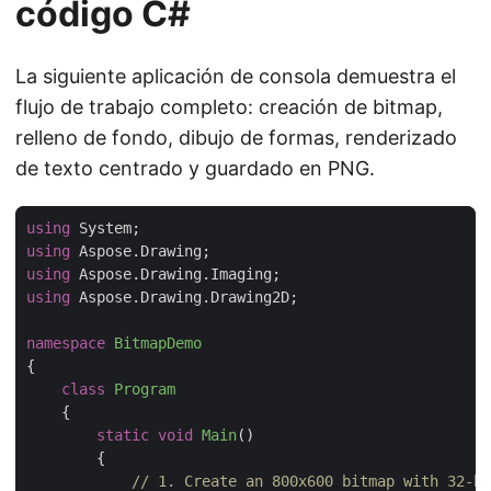
código C#
La siguiente aplicación de consola demuestra el
flujo de trabajo completo: creación de bitmap,
relleno de fondo, dibujo de formas, renderizado
de texto centrado y guardado en PNG.
using
using
using
using
namespace
BitmapDemo
class
Program
static
void
Main
(
)
// 1. Create an 800x600 bitmap with 32-bi