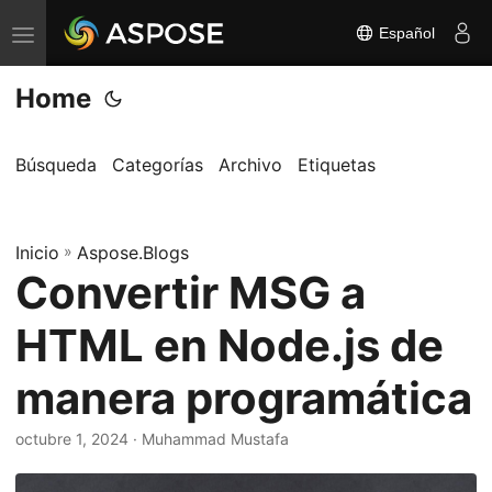
Español
A
l
Home
t
e
r
Búsqueda
Categorías
Archivo
Etiquetas
n
a
Inicio
r
»
Aspose.Blogs
Convertir MSG a
n
a
HTML en Node.js de
v
e
manera programática
g
a
octubre 1, 2024
· Muhammad Mustafa
c