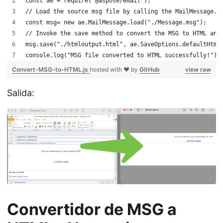
const ae = require('@aspose/email');
// Load the source msg file by calling the MailMessage.l
const msg= new ae.MailMessage.load("./Message.msg");
// Invoke the save method to convert the MSG to HTML and
msg.save("./htmloutput.html", ae.SaveOptions.defaultHtml
console.log("MSG file converted to HTML successfully!");
Convert-MSG-to-HTML.js
hosted with ❤ by
GitHub
view raw
Salida:
Convertidor de MSG a