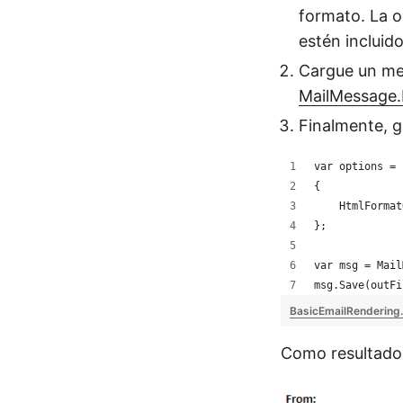
formato. La 
estén incluid
Cargue un men
MailMessage
Finalmente, 
var options = 
{
    HtmlFormat
};
var msg = Mail
msg.Save(outFi
BasicEmailRendering
Como resultado,