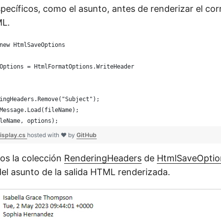
ecíficos, como el asunto, antes de renderizar el cor
ML.
new HtmlSaveOptions
Options = HtmlFormatOptions.WriteHeader
ingHeaders.Remove("Subject");
Message.Load(fileName);
leName, options);
isplay.cs
hosted with ❤ by
GitHub
os la colección
RenderingHeaders
de
HtmlSaveOptio
el asunto de la salida HTML renderizada.