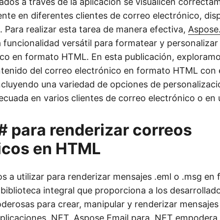
ados a través de la aplicación se visualicen correcta
te en diferentes clientes de correo electrónico, disp
. Para realizar esta tarea de manera efectiva,
Aspose.
funcionalidad versátil para formatear y personalizar
ico en formato HTML. En esta publicación, explora
ntenido del correo electrónico en formato HTML con
ncluyendo una variedad de opciones de personalizaci
decuada en varios clientes de correo electrónico o en
# para renderizar correos
nicos en HTML
s a utilizar para renderizar mensajes .eml o .msg e
biblioteca integral que proporciona a los desarrollad
derosas para crear, manipular y renderizar mensajes
aplicaciones .NET.
Aspose.Email para .NET
empodera 