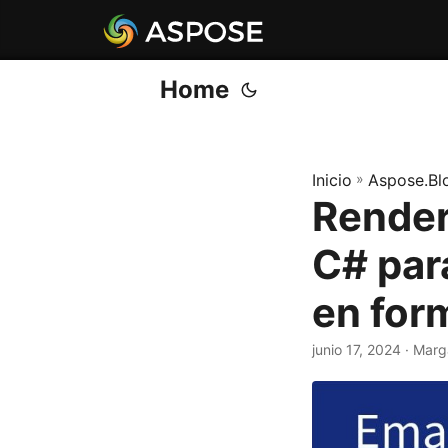
Home
Inicio
»
Aspose.Bl
Render
C# par
en for
junio 17, 2024
· Marg