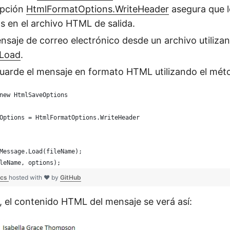
opción
HtmlFormatOptions.WriteHeader
asegura que 
os en el archivo HTML de salida.
saje de correo electrónico desde un archivo utiliza
.Load
.
guarde el mensaje en formato HTML utilizando el mé
new HtmlSaveOptions
Options = HtmlFormatOptions.WriteHeader
Message.Load(fileName);
leName, options);
.cs
hosted with ❤ by
GitHub
 el contenido HTML del mensaje se verá así: