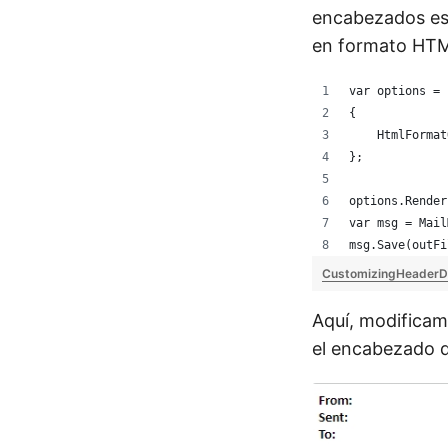
encabezados esp
en formato HT
var options = 
{
    HtmlFormat
};
options.Render
var msg = Mail
msg.Save(outFi
CustomizingHeaderD
Aquí, modificam
el encabezado d