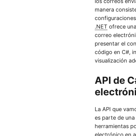
los correos envi
manera consisten
configuraciones
.NET
ofrece una 
correo electrón
presentar el co
código en C#, i
visualización a
API de C
electró
La API que vamo
es parte de una 
herramientas po
electrónico en 