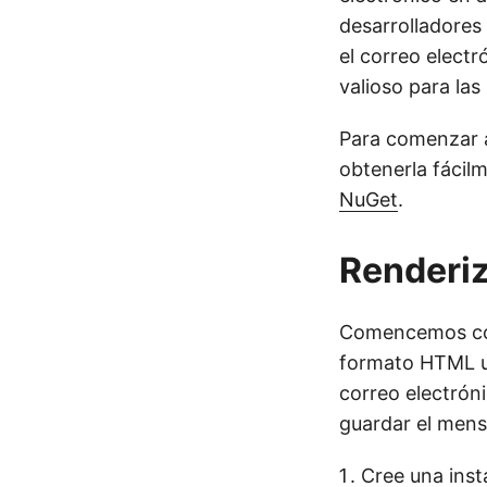
desarrolladores
el correo electr
valioso para la
Para comenzar a 
obtenerla fácil
NuGet
.
Renderiz
Comencemos con 
formato HTML u
correo electrón
guardar el men
Cree una ins