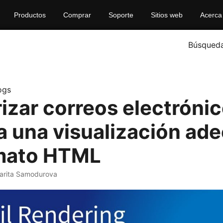
Productos
Comprar
Soporte
Sitios web
Acerca
Búsqued
ogs
izar correos electróni
a una visualización ad
mato HTML
arita Samodurova