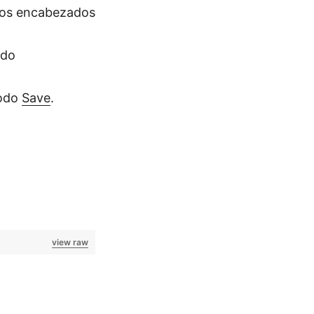
los encabezados
ndo
todo
Save
.
view raw