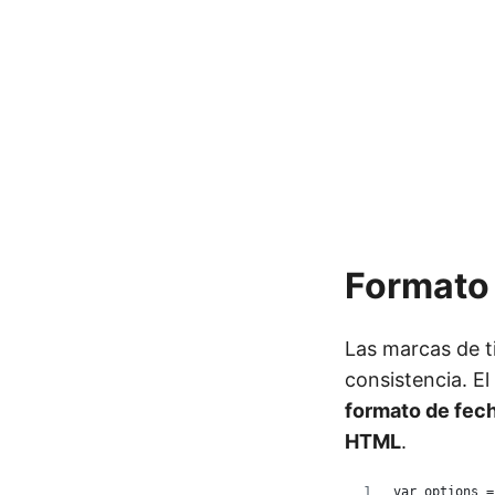
Formato 
Las marcas de t
consistencia. E
formato de fech
HTML
.
var options =