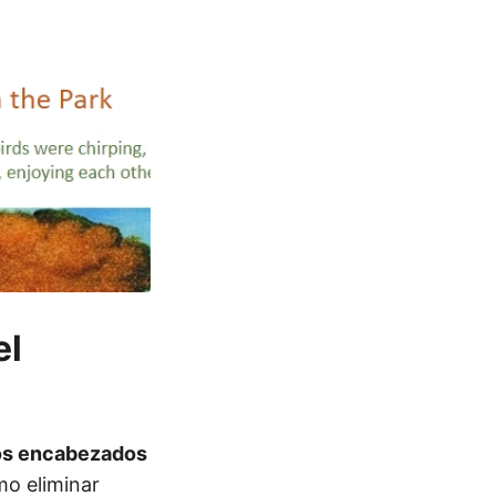
el
 los encabezados
mo eliminar