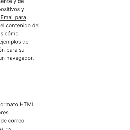
mente y de
ositivos y
Email para
 el contenido del
mos cómo
 ejemplos de
ón para su
 un navegador.
n formato HTML
ores
 de correo
a los