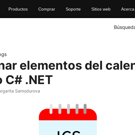
Productos
Comprar
Soporte
Sitios web
Acerca
Búsqued
ogs
nar elementos del cale
 C# .NET
argarita Samodurova