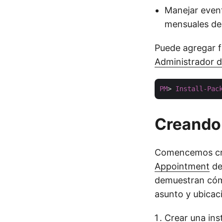
Manejar even
mensuales de 
Puede agregar f
Administrador 
PM
> 
Install-Pac
Creando
Comencemos crea
Appointment
de
demuestran cómo
asunto y ubicac
Crear una ins