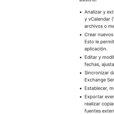
Analizar y ex
y vCalendar (
archivos o me
Crear nuevos
Esto le permi
aplicación.
Editar y modif
fechas, ajust
Sincronizar d
Exchange Serv
Establecer, m
Exportar even
realizar copi
fuentes exter