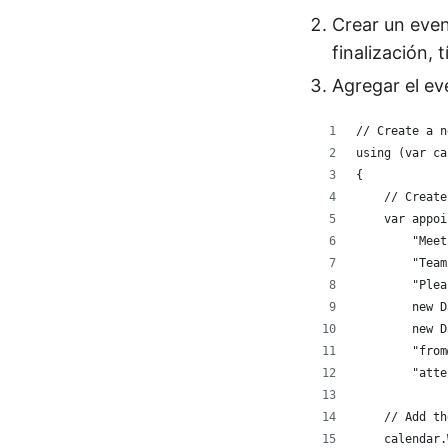
Crear un even
finalización, 
Agregar el ev
// Create a n
using (var ca
{
    // Create
    var appoi
        "Meet
        "Team
        "Plea
        new D
        new D
        "from
        "atte
    // Add th
    calendar.