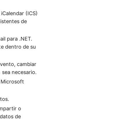
 iCalendar (ICS)
xistentes de
il para .NET.
te dentro de su
 evento, cambiar
n sea necesario.
 Microsoft
tos.
mpartir o
 datos de