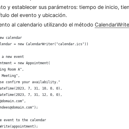
to y establecer sus parámetros: tiempo de inicio, ti
título del evento y ubicación.
ento al calendario utilizando el método
CalendarWrite
ew calendar
lendar = new CalendarWriter("calendar.ics"))
 a new event
ntment = new Appointment(
ing Room A",
 Meeting",
se confirm your availability."
ateTime(2023, 7, 31, 10, 0, 0),
ateTime(2023, 7, 31, 12, 0, 0),
@domain.com",
ndees@domain.com");
e event to the calendar
Write(appointment);