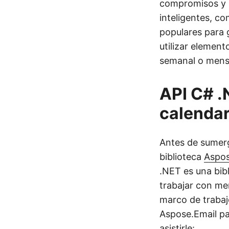
compromisos y r
inteligentes, c
populares para 
utilizar element
semanal o mensu
API C# .
calendar
Antes de sumerg
biblioteca
Aspos
.NET es una bib
trabajar con me
marco de trabaj
Aspose.Email pa
asistirle: