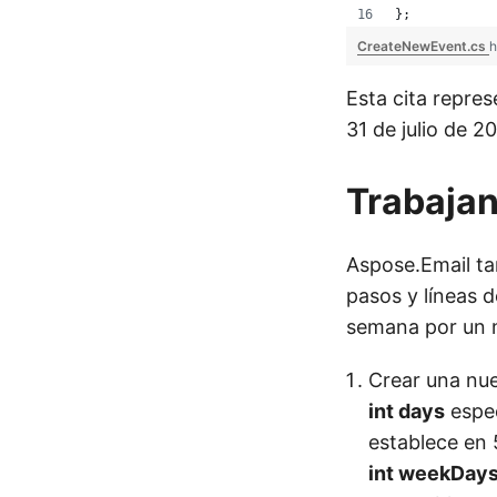
};
CreateNewEvent.cs
h
Esta cita repre
31 de julio de 2
Trabajan
Aspose.Email ta
pasos y líneas 
semana por un n
Crear una nue
int days
espec
establece en 5
int weekDay