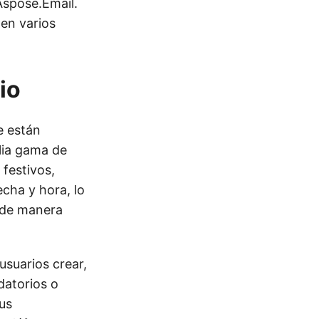
Aspose.Email.
 en varios
io
e están
lia gama de
festivos,
cha y hora, lo
s de manera
usuarios crear,
datorios o
us