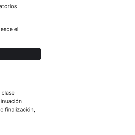
atorios
desde el
 clase
tinuación
 finalización,