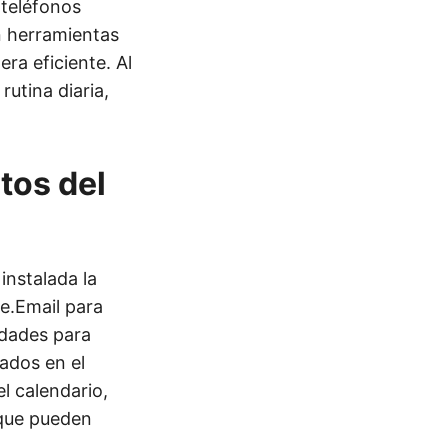
 teléfonos
n herramientas
ra eficiente. Al
rutina diaria,
tos del
instalada la
e.Email para
idades para
ados en el
l calendario,
 que pueden