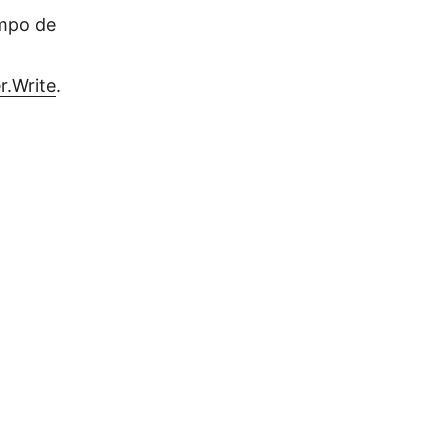
empo de
r.Write
.