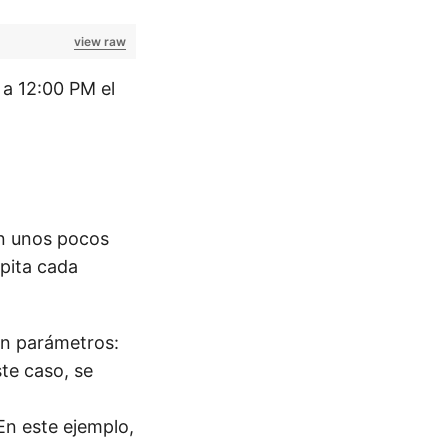
view raw
a 12:00 PM el
En unos pocos
epita cada
n parámetros:
te caso, se
 En este ejemplo,