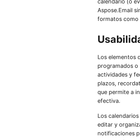
calendario (o e
Aspose.Email sim
formatos como i
Usabilid
Los elementos de
programados o r
actividades y f
plazos, recorda
que permite a i
efectiva.
Los calendarios 
editar y organi
notificaciones 