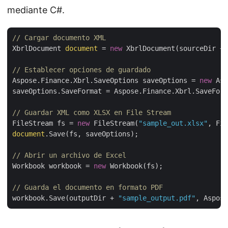
mediante C#.
// Cargar documento XML
XbrlDocument 
document
 = 
new
 XbrlDocument(sourceDir + 
// Establecer opciones de guardado
Aspose.Finance.Xbrl.SaveOptions saveOptions = 
new
 Asp
saveOptions.SaveFormat = Aspose.Finance.Xbrl.SaveForm
// Guardar XML como XLSX en File Stream
FileStream fs = 
new
 FileStream(
"sample_out.xlsx"
document
.Save(fs, saveOptions);

// Abrir un archivo de Excel
Workbook workbook = 
new
 Workbook(fs);

// Guarda el documento en formato PDF
workbook.Save(outputDir + 
"sample_output.pdf"