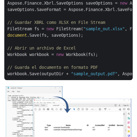
Aspose.Finance.Xbrl.SaveOptions saveOptions = 
new
 Asp
saveOptions.SaveFormat = Aspose.Finance.Xbrl.SaveForm
// Guardar XBRL como XLSX en File Stream
FileStream fs = 
new
 FileStream(
"sample_out.xlsx"
document
.Save(fs, saveOptions);

// Abrir un archivo de Excel
Workbook workbook = 
new
 Workbook(fs);

// Guarda el documento en formato PDF
workbook.Save(outputDir + 
"sample_output.pdf"