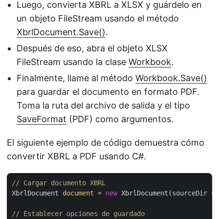
Luego, convierta XBRL a XLSX y guárdelo en
un objeto FileStream usando el método
XbrlDocument.Save()
.
Después de eso, abra el objeto XLSX
FileStream usando la clase
Workbook
.
Finalmente, llame al método
Workbook.Save()
para guardar el documento en formato PDF.
Toma la ruta del archivo de salida y el tipo
SaveFormat
(PDF) como argumentos.
El siguiente ejemplo de código demuestra cómo
convertir XBRL a PDF usando C#.
// Cargar documento XBRL
XbrlDocument 
document
 = 
new
 XbrlDocument(sourceDir + 
// Establecer opciones de guardado