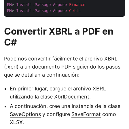
PM
> 
Install-Package
Aspose
.Finance
PM
> 
Install-Package
Aspose
.Cells
Convertir XBRL a PDF en
C#
Podemos convertir fácilmente el archivo XBRL
(.xbrl) a un documento PDF siguiendo los pasos
que se detallan a continuación:
En primer lugar, cargue el archivo XBRL
utilizando la clase
XbrlDocument
.
A continuación, cree una instancia de la clase
SaveOptions
y configure
SaveFormat
como
XLSX.