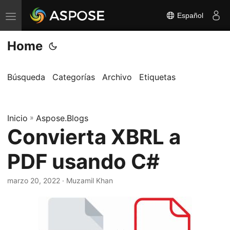
Español
A
l
Home
t
e
r
Búsqueda
Categorías
Archivo
Etiquetas
n
a
Inicio
r
»
Aspose.Blogs
Convierta XBRL a
n
a
PDF usando C#
v
e
marzo 20, 2022
· Muzamil Khan
g
a
c