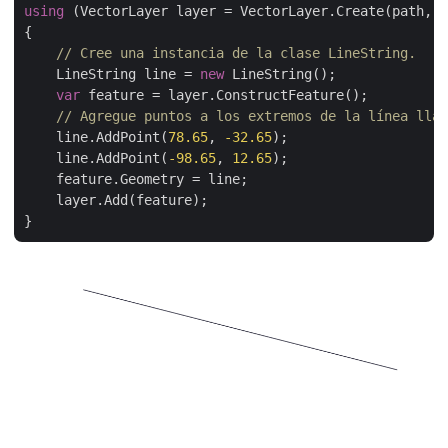
using
 (VectorLayer layer = VectorLayer.Create(path, D
{

// Cree una instancia de la clase LineString.    
    LineString line = 
new
 LineString();

var
 feature = layer.ConstructFeature();

// Agregue puntos a los extremos de la línea llam
    line.AddPoint(
78.65
, 
-32.65
);

    line.AddPoint(
-98.65
, 
12.65
);

    feature.Geometry = line;

    layer.Add(feature);
