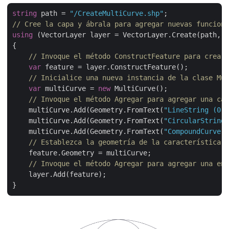
string
 path = 
"/CreateMultiCurve.shp"
// Cree la capa y ábrala para agregar nuevas funcione
using
 (VectorLayer layer = VectorLayer.Create(path, D
{

// Invoque el método ConstructFeature para crear 
var
 feature = layer.ConstructFeature();

// Inicialice una nueva instancia de la clase Mul
var
 multiCurve = 
new
 MultiCurve();

// Invoque el método Agregar para agregar una cad
    multiCurve.Add(Geometry.FromText(
"LineString (0 0
    multiCurve.Add(Geometry.FromText(
"CircularString 
    multiCurve.Add(Geometry.FromText(
"CompoundCurve (
// Establezca la geometría de la característica. 
    feature.Geometry = multiCurve;

// Invoque el método Agregar para agregar una ent
    layer.Add(feature);
