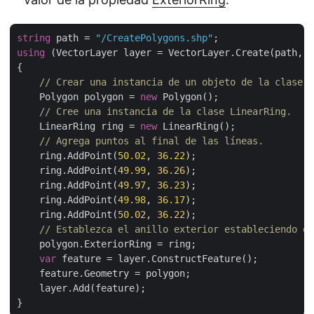
string
 path = 
"/CreatePolygons.shp"
using
 (VectorLayer layer = VectorLayer.Create(path, D
{

// Crear una instancia de un objeto de la clase P
    Polygon polygon = 
new
 Polygon();

// Cree una instancia de la clase LinearRing.
    LinearRing ring = 
new
 LinearRing();

// Agrega puntos al final de las líneas.        
    ring.AddPoint(
50.02
, 
36.22
);

    ring.AddPoint(
49.99
, 
36.26
);

    ring.AddPoint(
49.97
, 
36.23
);

    ring.AddPoint(
49.98
, 
36.17
);

    ring.AddPoint(
50.02
, 
36.22
);

// Establezca el anillo exterior estableciendo e
    polygon.ExteriorRing = ring;

var
 feature = layer.ConstructFeature();

    feature.Geometry = polygon;

    layer.Add(feature);
