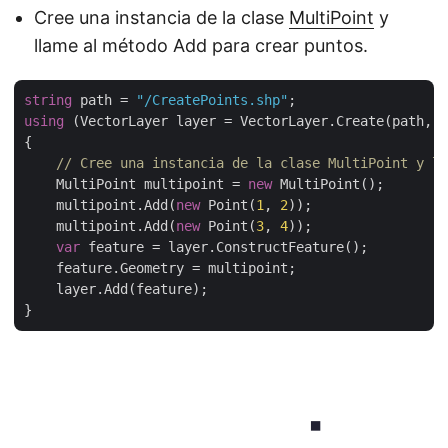
Cree una instancia de la clase
MultiPoint
y
llame al método Add para crear puntos.
string
 path = 
"/CreatePoints.shp"
using
 (VectorLayer layer = VectorLayer.Create(path, D
{

// Cree una instancia de la clase MultiPoint y ll
    MultiPoint multipoint = 
new
 MultiPoint();

    multipoint.Add(
new
 Point(
1
, 
2
));

    multipoint.Add(
new
 Point(
3
, 
4
));

var
 feature = layer.ConstructFeature();

    feature.Geometry = multipoint;

    layer.Add(feature);
