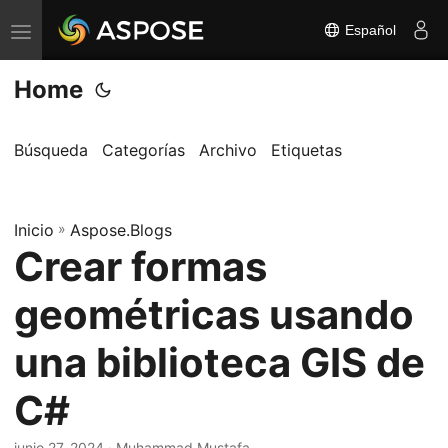
Español
A
l
Home
t
e
r
Búsqueda
Categorías
Archivo
Etiquetas
n
a
Inicio
r
»
Aspose.Blogs
Crear formas
n
a
geométricas usando
v
e
una biblioteca GIS de
g
C#
a
c
junio 27, 2024
· Muhammad Mustafa