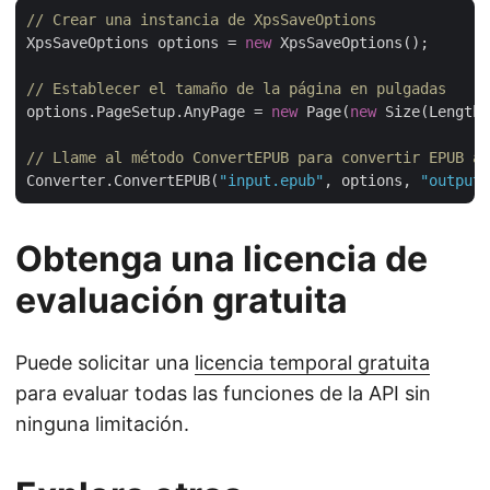
// Crear una instancia de XpsSaveOptions
XpsSaveOptions options = 
new
 XpsSaveOptions();

// Establecer el tamaño de la página en pulgadas
options.PageSetup.AnyPage = 
new
 Page(
new
 Size(Length.
// Llame al método ConvertEPUB para convertir EPUB a 
Converter.ConvertEPUB(
"input.epub"
, options, 
"output.
Obtenga una licencia de
evaluación gratuita
Puede solicitar una
licencia temporal gratuita
para evaluar todas las funciones de la API sin
ninguna limitación.