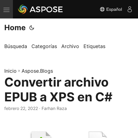
Español
A
l
Home
t
e
r
Búsqueda
Categorías
Archivo
Etiquetas
n
a
Inicio
r
»
Aspose.Blogs
Convertir archivo
n
a
EPUB a XPS en C#
v
e
febrero 22, 2022
· Farhan Raza
g
a
c