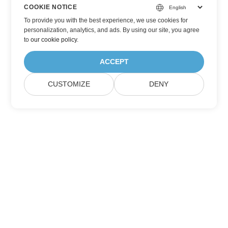
COOKIE NOTICE
To provide you with the best experience, we use cookies for
personalization, analytics, and ads. By using our site, you agree
to
our cookie policy
.
ACCEPT
CUSTOMIZE
DENY
Suscríbase a las actualizaciones de
productos de Aspose
Reciba boletines mensuales y ofertas directamente en su