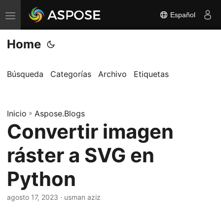
Español
A
l
Home
t
e
r
Búsqueda
Categorías
Archivo
Etiquetas
n
a
Inicio
r
»
Aspose.Blogs
Convertir imagen
n
a
ráster a SVG en
v
e
Python
g
a
agosto 17, 2023
· usman aziz
c