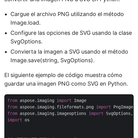
Cargue el archivo PNG utilizando el método
Image.load.
Configure las opciones de SVG usando la clase
SvgOptions.
Convierta la imagen a SVG usando el método
Image.save(string, SvgOptions).
El siguiente ejemplo de código muestra cómo
guardar una imagen PNG como SVG en Python.
from
 aspose.imaging 
import
from
 aspose.imaging.fileformats.png 
import
from
 aspose.imaging.imageoptions 
import
import
 os
