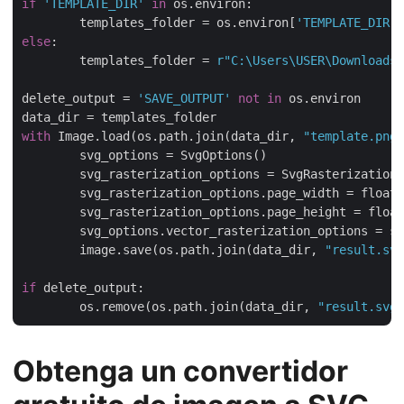
if
'TEMPLATE_DIR'
in
 os.environ:

	templates_folder = os.environ[
'TEMPLATE_DIR'
else
:

	templates_folder = 
r"C:\Users\USER\Downloads\
delete_output = 
'SAVE_OUTPUT'
not
in
 os.environ

with
 Image.load(os.path.join(data_dir, 
"template.png"
	svg_options = SvgOptions()

	svg_rasterization_options = SvgRasterizationOptions()

	svg_rasterization_options.page_width = float(image.width)

	svg_rasterization_options.page_height = float(image.height)

	svg_options.vector_rasterization_options = svg_rasterization_options

	image.save(os.path.join(data_dir, 
"result.svg
if
 delete_output:

	os.remove(os.path.join(data_dir, 
"result.svg"
Obtenga un convertidor