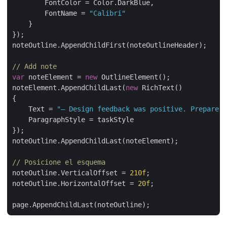
        FontColor = Color.DarkBlue,

        FontName = 
"Calibri"
    }

});

noteOutline.AppendChildFirst(noteOutlineHeader);

// Add note
var
 noteElement = 
new
 OutlineElement();

noteElement.AppendChildLast(
new
 RichText()

{

    Text = 
"– Design feedback was positive. Prepare f
    ParagraphStyle = taskStyle

});

noteOutline.AppendChildLast(noteElement);

// Posicione el esquema
noteOutline.VerticalOffset = 
210f
;

noteOutline.HorizontalOffset = 
20f
;
