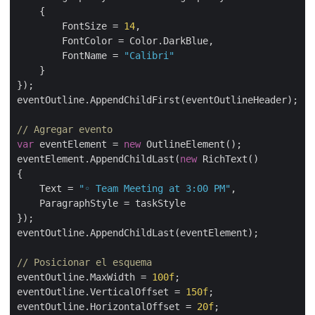
    {

        FontSize = 
14
,

        FontColor = Color.DarkBlue,

        FontName = 
"Calibri"
    }

});

eventOutline.AppendChildFirst(eventOutlineHeader);

// Agregar evento
var
 eventElement = 
new
 OutlineElement();

eventElement.AppendChildLast(
new
 RichText()

{

    Text = 
"◦ Team Meeting at 3:00 PM"
,

    ParagraphStyle = taskStyle

});

eventOutline.AppendChildLast(eventElement);

// Posicionar el esquema
eventOutline.MaxWidth = 
100f
;

eventOutline.VerticalOffset = 
150f
;

eventOutline.HorizontalOffset = 
20f
;
