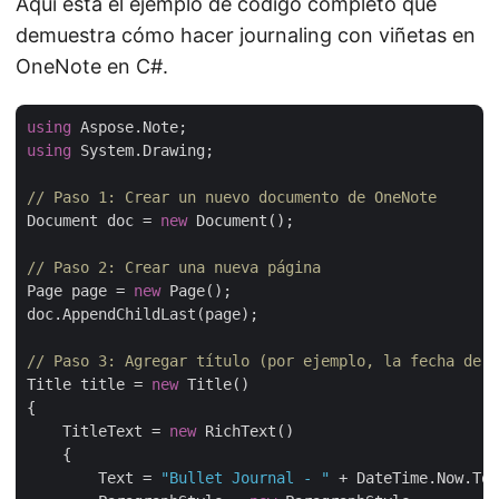
Aquí está el ejemplo de código completo que
demuestra cómo hacer journaling con viñetas en
OneNote en C#.
using
using
 System.Drawing;

// Paso 1: Crear un nuevo documento de OneNote
Document doc = 
new
 Document();

// Paso 2: Crear una nueva página
Page page = 
new
 Page();

doc.AppendChildLast(page);

// Paso 3: Agregar título (por ejemplo, la fecha de h
Title title = 
new
 Title()

{

    TitleText = 
new
 RichText()

    {

        Text = 
"Bullet Journal - "
 + DateTime.Now.ToS