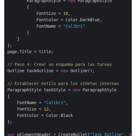
        ParagraphStyle = 
new
 ParagraphStyle

        {

            FontSize = 
18
,

            FontColor = Color.DarkBlue,

            FontName = 
"Calibri"
        }

    }

};

page.Title = title;

// Paso 4: Crear un esquema para las tareas
Outline taskOutline = 
new
 Outline();

// Establecer estilo para los viñetas internas
ParagraphStyle taskStyle = 
new
 ParagraphStyle

{

    FontName = 
"Calibri"
,

    FontSize = 
12
,

    FontColor = Color.Black

};

var
 oElementHeader = CreateBullet(
"Task Outline"
, 
new