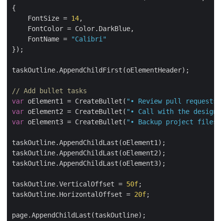
{

    FontSize = 
14
,

    FontColor = Color.DarkBlue,

    FontName = 
"Calibri"
});

taskOutline.AppendChildFirst(oElementHeader);

// Add bullet tasks
var
 oElement1 = CreateBullet(
"• Review pull requests"
var
 oElement2 = CreateBullet(
"• Call with the design 
var
 oElement3 = CreateBullet(
"• Backup project files"
taskOutline.AppendChildLast(oElement1);

taskOutline.AppendChildLast(oElement2);

taskOutline.AppendChildLast(oElement3);

taskOutline.VerticalOffset = 
50f
;

taskOutline.HorizontalOffset = 
20f
;

page.AppendChildLast(taskOutline);
