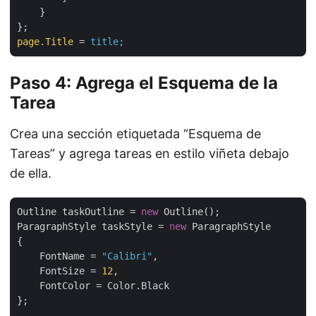
}
};
page.Title
 = 
title;
Paso 4: Agrega el Esquema de la
Tarea
Crea una sección etiquetada “Esquema de
Tareas” y agrega tareas en estilo viñeta debajo
de ella.
Outline taskOutline = 
new
 Outline();

ParagraphStyle taskStyle = 
new
 ParagraphStyle

{

    FontName = 
"Calibri"
,

    FontSize = 
12
,

    FontColor = Color.Black

};
