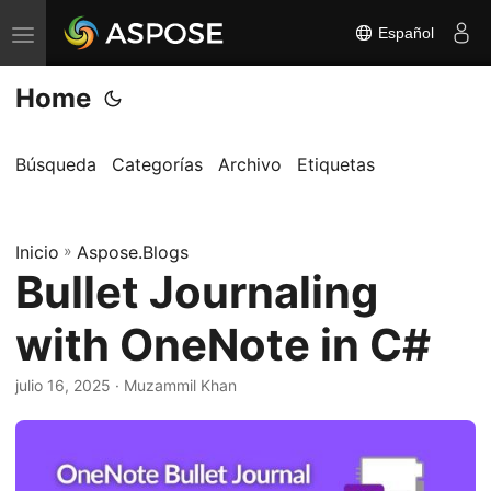
Español
A
l
Home
t
e
r
Búsqueda
Categorías
Archivo
Etiquetas
n
a
Inicio
r
»
Aspose.Blogs
Bullet Journaling
n
a
with OneNote in C#
v
e
julio 16, 2025
· Muzammil Khan
g
a
c