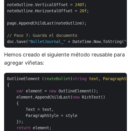
noteOutline.VerticalOffset = 
240f
;

noteOutline.HorizontalOffset = 
20f
;

page.AppendChildLast(noteOutline);

// Paso 7: Guarda el documento
doc.Save(
"BulletJournal_"
 + DateTime.Now.ToString(
"yy
Hemos creado el siguiente método reusable para
agregar viñetas:
OutlineElement 
CreateBullet
(
string
 text, ParagraphSty
{

var
 element = 
new
 OutlineElement();

    element.AppendChildLast(
new
 RichText()

    {

        Text = text,

        ParagraphStyle = style

    });

return
 element;
