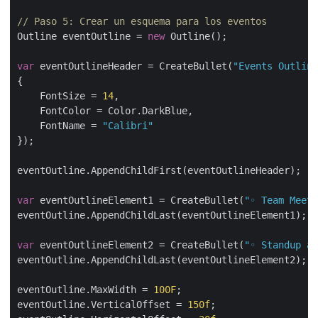
// Paso 5: Crear un esquema para los eventos
Outline eventOutline = 
new
 Outline();

var
 eventOutlineHeader = CreateBullet(
"Events Outline
{

    FontSize = 
14
,

    FontColor = Color.DarkBlue,

    FontName = 
"Calibri"
});

eventOutline.AppendChildFirst(eventOutlineHeader);

var
 eventOutlineElement1 = CreateBullet(
"◦ Team Meeti
eventOutline.AppendChildLast(eventOutlineElement1);

var
 eventOutlineElement2 = CreateBullet(
"◦ Standup a
eventOutline.AppendChildLast(eventOutlineElement2);

eventOutline.MaxWidth = 
100F
;

eventOutline.VerticalOffset = 
150f
;
