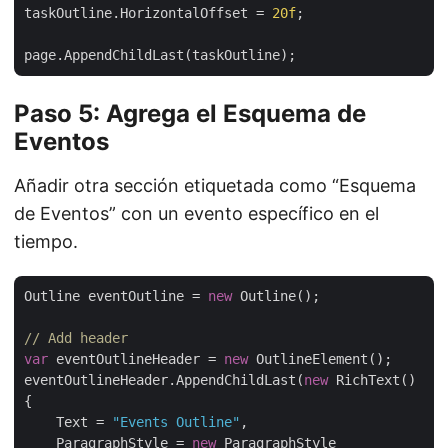
taskOutline.HorizontalOffset = 
20f
;

Paso 5: Agrega el Esquema de
Eventos
Añadir otra sección etiquetada como “Esquema
de Eventos” con un evento específico en el
tiempo.
Outline eventOutline = 
new
 Outline();

// Add header
var
 eventOutlineHeader = 
new
 OutlineElement();

eventOutlineHeader.AppendChildLast(
new
 RichText()

{

    Text = 
"Events Outline"
,

    ParagraphStyle = 
new
 ParagraphStyle
