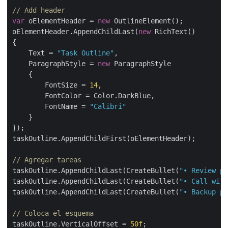
// Add header
var
 oElementHeader = 
new
 OutlineElement();

oElementHeader.AppendChildLast(
new
 RichText()

{

    Text = 
"Task Outline"
,

    ParagraphStyle = 
new
 ParagraphStyle

    {

        FontSize = 
14
,

        FontColor = Color.DarkBlue,

        FontName = 
"Calibri"
    }

});

taskOutline.AppendChildFirst(oElementHeader);

// Agregar tareas
taskOutline.AppendChildLast(CreateBullet(
"• Review pu
taskOutline.AppendChildLast(CreateBullet(
"• Call with
taskOutline.AppendChildLast(CreateBullet(
"• Backup pr
// Coloca el esquema
taskOutline.VerticalOffset = 
50f
;
