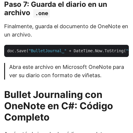
Paso 7: Guarda el diario en un
archivo
.one
Finalmente, guarda el documento de OneNote en
un archivo.
doc.Save(
"BulletJournal_"
 + DateTime.Now.ToString(
"yy
Abra este archivo en Microsoft OneNote para
ver su diario con formato de viñetas.
Bullet Journaling con
OneNote en C#: Código
Completo