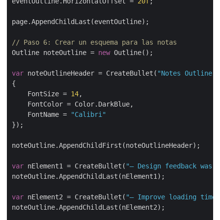
eventOutline.HorizontalOffset = 
20f
;

page.AppendChildLast(eventOutline);

// Paso 6: Crear un esquema para las notas
Outline noteOutline = 
new
 Outline();

var
 noteOutlineHeader = CreateBullet(
"Notes Outline"
,
{

    FontSize = 
14
,

    FontColor = Color.DarkBlue,

    FontName = 
"Calibri"
});

noteOutline.AppendChildFirst(noteOutlineHeader);

var
 nElement1 = CreateBullet(
"– Design feedback was p
noteOutline.AppendChildLast(nElement1);

var
 nElement2 = CreateBullet(
"– Improve loading time 
noteOutline.AppendChildLast(nElement2);
