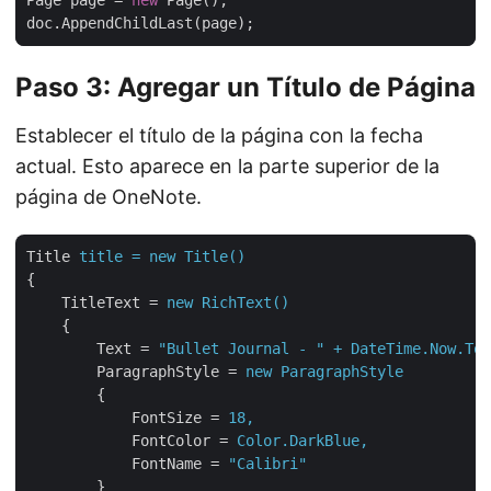
Page page = 
new
Paso 3: Agregar un Título de Página
Establecer el título de la página con la fecha
actual. Esto aparece en la parte superior de la
página de OneNote.
Title
title = new Title()
{
TitleText
 = 
new RichText()
{
Text
 = 
"Bullet Journal - " + DateTime.Now.ToS
ParagraphStyle
 = 
new ParagraphStyle
{
FontSize
 = 
18,
FontColor
 = 
Color.DarkBlue,
FontName
 = 
"Calibri"
}