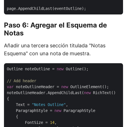
Paso 6: Agregar el Esquema de
Notas
Añadir una tercera sección titulada "Notas
Esquema" con una nota de muestra.
Outline noteOutline = 
new
 Outline();

// Add header
var
 noteOutlineHeader = 
new
 OutlineElement();

noteOutlineHeader.AppendChildLast(
new
 RichText()

{

    Text = 
"Notes Outline"
,

    ParagraphStyle = 
new
 ParagraphStyle

    {

        FontSize = 
14
,
