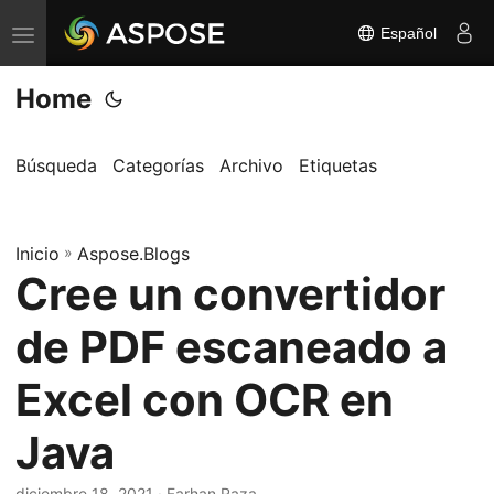
Español
A
l
Home
t
e
r
Búsqueda
Categorías
Archivo
Etiquetas
n
a
Inicio
r
»
Aspose.Blogs
Cree un convertidor
n
a
de PDF escaneado a
v
e
Excel con OCR en
g
Java
a
c
diciembre 18, 2021
· Farhan Raza