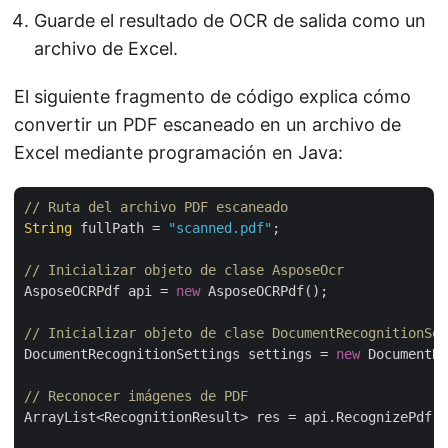
Guarde el resultado de OCR de salida como un
archivo de Excel.
El siguiente fragmento de código explica cómo
convertir un PDF escaneado en un archivo de
Excel mediante programación en Java:
// Ruta del archivo PDF escaneado
String
 fullPath = 
"scanned.pdf"
;

// Inicializar objeto de clase AsposeOcr
AsposeOCRPdf api = 
new
 AsposeOCRPdf();

// Inicializar objeto de clase DocumentRecognitionSet
DocumentRecognitionSettings settings = 
new
 DocumentRe
// Reconocer imágenes de PDF           
ArrayList<RecognitionResult> res = api.RecognizePdf(f