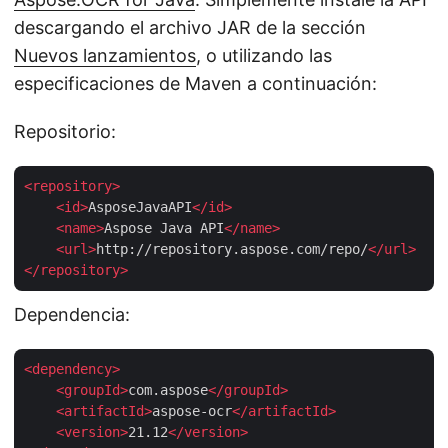
descargando el archivo JAR de la sección
Nuevos lanzamientos
, o utilizando las
especificaciones de Maven a continuación:
Repositorio:
<
repository
>
<
id
>
AsposeJavaAPI
</
id
>
<
name
>
Aspose Java API
</
name
>
<
url
>
http://repository.aspose.com/repo/
</
url
>
</
repository
>
Dependencia:
<
dependency
>
<
groupId
>
com.aspose
</
groupId
>
<
artifactId
>
aspose-ocr
</
artifactId
>
<
version
>
21.12
</
version
>