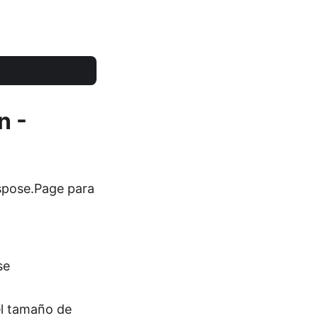
n -
Aspose.Page para
se
el tamaño de