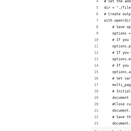
# Set the add
dir = "./file
# Create outp
with open(dir
    # Save op
    options =
    # If you 
    options.p
    # If you 
    options.m
    # If you 
    options.a
    # Set var
    multi_pag
    # Initial
    document 
    #Close cu
    document.
    # Save th
    document.