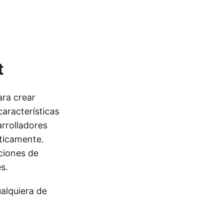
t
ara crear
características
rrolladores
ticamente.
ciones de
s.
alquiera de