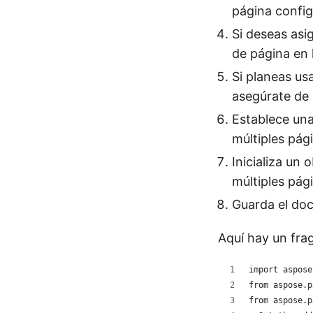
página config
Si deseas asi
de página en 
Si planeas us
asegúrate de 
Establece una
múltiples pág
Inicializa un 
múltiples pág
Guarda el do
Aquí hay un fr
import aspose
from aspose.p
from aspose.p