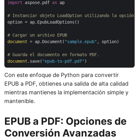
import
 aspose.pdf 
as
 ap

# Instanciar objeto LoadOption utilizando la opción d
option = ap.EpubLoadOptions()

# Cargar un archivo EPUB
document
 = ap.Document(
"sample.epub"
, option)

# Guarda el documento en formato PDF.
document
.save(
"epub-to-pdf.pdf"
Con este enfoque de Python para convertir
EPUB a PDF, obtienes una salida de alta calidad
mientras mantienes la implementación simple y
mantenible.
EPUB a PDF: Opciones de
Conversión Avanzadas