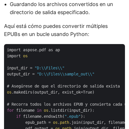
Guardando los archivos convertidos en un
directorio de salida especificado.
Aquí está cómo puedes convertir múltiples
EPUBs en un bucle usando Python:
import aspose.pdf as ap

import 
os
input_dir = 
"D:\\Files\\"
output_dir = 
"D:\\Files\\sample_out\\"
os
.makedirs(output_dir, exist_ok=True)

for
 filename 
in
os
.listdir(input_dir):

if
 filename.endswith(
".epub"
):

        epub_path = 
os
.
path
.join(input_dir, filename)

        pdf_output = 
os
.
path
.join(output_dir, filenam