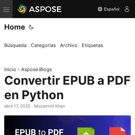
Español
A
l
Home
t
e
r
Búsqueda
Categorías
Archivo
Etiquetas
n
a
Inicio
r
»
Aspose.Blogs
Convertir EPUB a PDF
n
a
en Python
v
e
abril 17, 2025
· Muzammil Khan
g
a
c