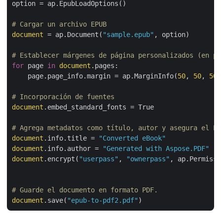
option = ap.EpubLoadOptions()

# Cargar un archivo EPUB
document
 = ap.Document(
"sample.epub"
, option)

# Establecer márgenes de página personalizados (en pu
for
 page 
in
document
.pages:

    page.page_info.margin = ap.MarginInfo(
50
, 
50
, 
50
,
# Incorporación de fuentes
document
.embed_standard_fonts = True

# Agrega metadatos como título, autor y asegura el PD
document
.info.title = 
"Converted eBook"
document
.info.author = 
"Generated with Aspose.PDF"
document
.encrypt(
"userpass"
, 
"ownerpass"
, ap.Permissi
# Guarde el documento en formato PDF.
document
.save(
"epub-to-pdf2.pdf"