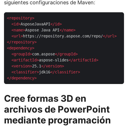
siguientes configuraciones de Maven:
<
repository
>
<
id
>
AsposeJavaAPI
</
id
>
<
name
>
Aspose Java API
</
name
>
<
url
>
https://repository.aspose.com/repo/
</
url
>
</
repository
>
<
dependency
>
<
groupId
>
com.aspose
</
groupId
>
<
artifactId
>
aspose-slides
</
artifactId
>
<
version
>
25.1
</
version
>
<
classifier
>
jdk16
</
classifier
>
</
dependency
>
Cree formas 3D en
archivos de PowerPoint
mediante programación