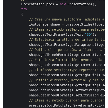
        Presentation pres = 
new
 Presentation();

try
        {

// Cree una nueva autoforma, adáptela a l
            IAutoShape shape = pres.getSlides().get_I
// Llame al método setText para establece
            shape.getTextFrame().setText(
"3D"
);

// Establezca la altura de la fuente llam
            shape.getTextFrame().getParagraphs().get_
// Defina el tipo de cámara llamando a la
            shape.getThreeDFormat().getCamera().setCa
// Establezca la rotación invocando la fu
            shape.getThreeDFormat().getCamera().setRo
// El método setLightType representa un v
            shape.getThreeDFormat().getLightRig().set
// Definir dirección, material y altura d
            shape.getThreeDFormat().getLightRig().set
            shape.getThreeDFormat().setMaterial(Mater
            shape.getThreeDFormat().setExtrusionHeigh
// Llame al método guardar para guardar e
            pres.save(outPptxFile, SaveFormat.Pptx);
