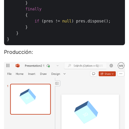
        }

finally
        {

if
 (pres != 
null
) pres.dispose();

        }

    }

Producción: