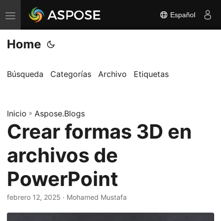
Español
A
l
Home
t
e
r
Búsqueda
Categorías
Archivo
Etiquetas
n
a
Inicio
r
»
Aspose.Blogs
Crear formas 3D en
n
a
archivos de
v
e
PowerPoint
g
a
febrero 12, 2025
· Mohamed Mustafa
c