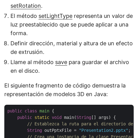
setRotation
.
El método
setLightType
representa un valor de
luz preestablecido que se puede aplicar a una
forma.
Definir dirección, material y altura de un efecto
de extrusión.
Llame al método
save
para guardar el archivo
en el disco.
El siguiente fragmento de código demuestra la
representación de modelos 3D en Java:
public
class
main
{

public
static
void
 main(
String
[] args) {

// Establezca la ruta para el directorio de t
String
 outPptxFile = 
"Presentation2.pptx"
;

// Crea una instancia de la clase Presentació