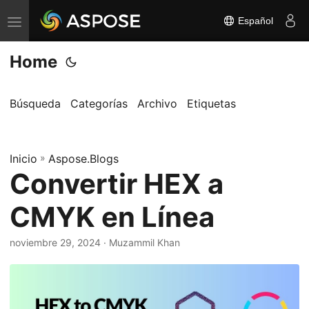
Español
A
l
Home
t
e
r
Búsqueda
Categorías
Archivo
Etiquetas
n
a
Inicio
r
»
Aspose.Blogs
Convertir HEX a
n
a
CMYK en Línea
v
e
noviembre 29, 2024
· Muzammil Khan
g
a
c