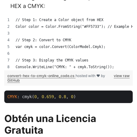
HEX a CMYK:
// Step 1: Create a Color object from HEX
Color color = Color.FromString("#FF5733"); // Example HE
// Step 2: Convert to CMYK
var cmyk = color.Convert(ColorModel.Cmyk);
// Step 3: Display the CMYK values
Console.WriteLine("CMYK: " + cmyk.ToString());
convert-hex-to-cmyk-online_code.cs
hosted with ❤ by
view raw
GitHub
CMYK
: cmyk(
0
, 
0
.
659
, 
0
.
8
, 
0
Obtén una Licencia
Gratuita