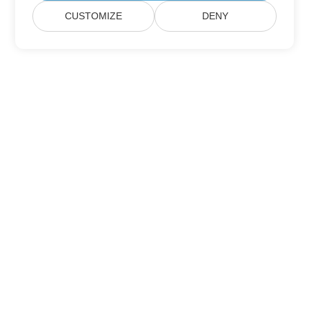
CUSTOMIZE
DENY
Suscríbase a las actualizaciones de
productos de Aspose
Reciba boletines mensuales y ofertas directamente en su
buzón.
Enviar