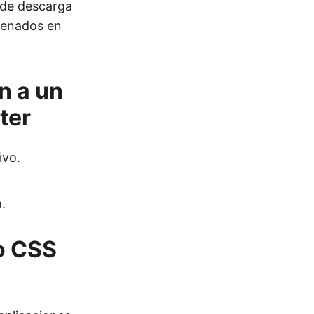
 de descarga
cenados en
n a un
ter
ivo.
.
o CSS