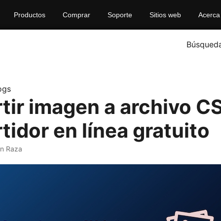
Productos
Comprar
Soporte
Sitios web
Acerca
Búsqued
ogs
tir imagen a archivo CS
idor en línea gratuito
an Raza