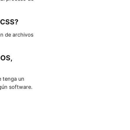
a CSS?
ón de archivos
 OS,
e tenga un
ngún software.