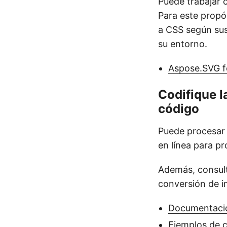
Puede trabajar 
Para este propó
a CSS según sus 
su entorno.
Aspose.SVG f
Codifique l
código
Puede procesar 
en línea para pr
Además, consult
conversión de 
Documentació
Ejemplos de 