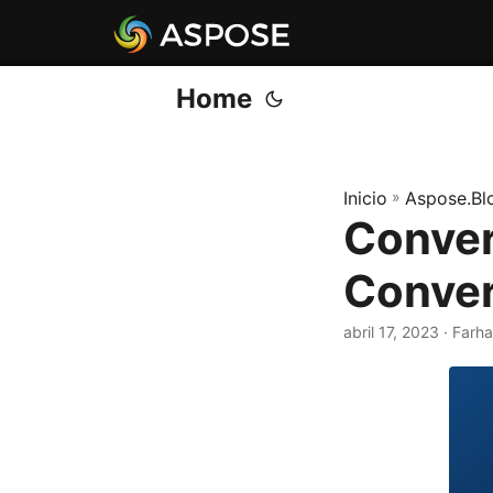
Home
Inicio
»
Aspose.Bl
Conver
Convert
abril 17, 2023
· Farh