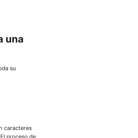
a una
oda su
n caracteres
 El proceso de