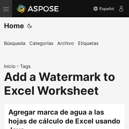
Español
A
l
Home
t
e
r
Búsqueda
Categorías
Archivo
Etiquetas
n
a
Inicio
r
»
Tags
Add a Watermark to
n
a
Excel Worksheet
v
e
g
Agregar marca de agua a las
a
hojas de cálculo de Excel usando
c