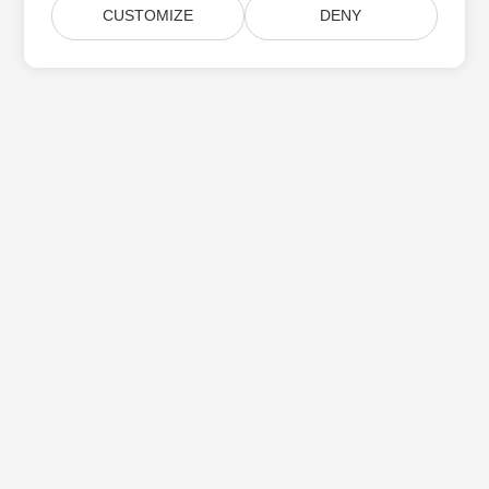
CUSTOMIZE
DENY
Suscríbase a las actualizaciones de
productos de Aspose
Reciba boletines y ofertas mensuales directamente en su
casilla de correo.
Enviar