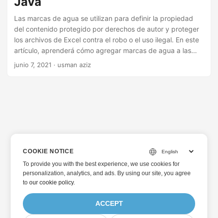
Java
i
ó
Las marcas de agua se utilizan para definir la propiedad
del contenido protegido por derechos de autor y proteger
n
los archivos de Excel contra el robo o el uso ilegal. En este
artículo, aprenderá cómo agregar marcas de agua a las
hojas de Excel mediante programación. Más precisamente,
junio 7, 2021
· usman aziz
el artículo cubrirá cómo agregar una marca de agua a las
hojas de cálculo de Excel usando Java.
COOKIE NOTICE
To provide you with the best experience, we use cookies for
personalization, analytics, and ads. By using our site, you agree
to
our cookie policy
.
ACCEPT